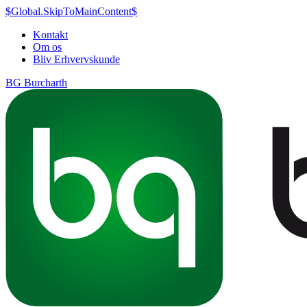
$Global.SkipToMainContent$
Kontakt
Om os
Bliv Erhvervskunde
BG Burcharth