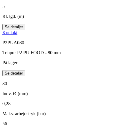
5
Rl. lgd. (m)
Se detaljer
Kontakt
P2PUA080
Triapur P2 PU FOOD - 80 mm
På lager
Se detaljer
80
Indv. Ø (mm)
0,28
Maks. arbejdstryk (bar)
56