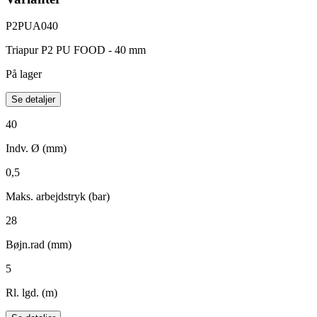
P2PUA040
Triapur P2 PU FOOD - 40 mm
På lager
Se detaljer
40
Indv. Ø (mm)
0,5
Maks. arbejdstryk (bar)
28
Bøjn.rad (mm)
5
Rl. lgd. (m)