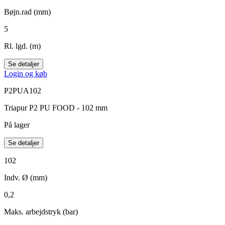
Bøjn.rad (mm)
5
Rl. lgd. (m)
Se detaljer
Login og køb
P2PUA102
Triapur P2 PU FOOD - 102 mm
På lager
Se detaljer
102
Indv. Ø (mm)
0,2
Maks. arbejdstryk (bar)