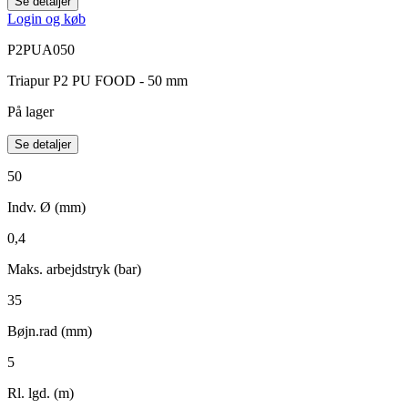
Se detaljer
Login og køb
P2PUA050
Triapur P2 PU FOOD - 50 mm
På lager
Se detaljer
50
Indv. Ø (mm)
0,4
Maks. arbejdstryk (bar)
35
Bøjn.rad (mm)
5
Rl. lgd. (m)