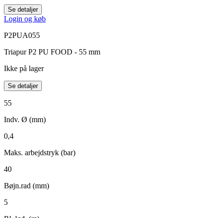
Se detaljer
Login og køb
P2PUA055
Triapur P2 PU FOOD - 55 mm
Ikke på lager
Se detaljer
55
Indv. Ø (mm)
0,4
Maks. arbejdstryk (bar)
40
Bøjn.rad (mm)
5