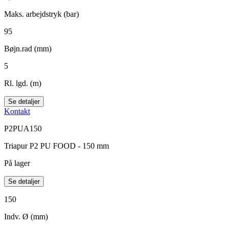
Maks. arbejdstryk (bar)
95
Bøjn.rad (mm)
5
Rl. lgd. (m)
Se detaljer
Kontakt
P2PUA150
Triapur P2 PU FOOD - 150 mm
På lager
Se detaljer
150
Indv. Ø (mm)