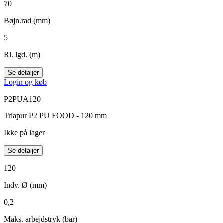
70
Bøjn.rad (mm)
5
Rl. lgd. (m)
Se detaljer
Login og køb
P2PUA120
Triapur P2 PU FOOD - 120 mm
Ikke på lager
Se detaljer
120
Indv. Ø (mm)
0,2
Maks. arbejdstryk (bar)