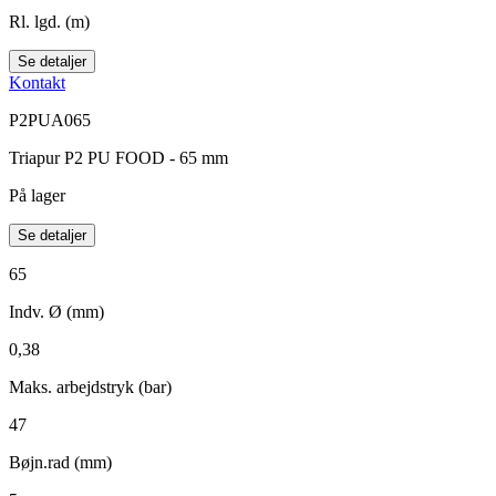
Rl. lgd. (m)
Se detaljer
Kontakt
P2PUA065
Triapur P2 PU FOOD - 65 mm
På lager
Se detaljer
65
Indv. Ø (mm)
0,38
Maks. arbejdstryk (bar)
47
Bøjn.rad (mm)