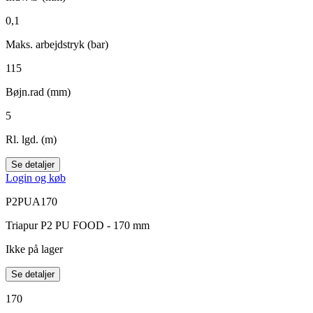
0,1
Maks. arbejdstryk (bar)
115
Bøjn.rad (mm)
5
Rl. lgd. (m)
Se detaljer
Login og køb
P2PUA170
Triapur P2 PU FOOD - 170 mm
Ikke på lager
Se detaljer
170