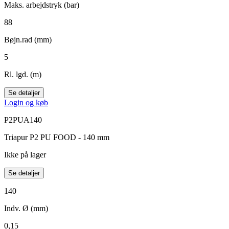
Maks. arbejdstryk (bar)
88
Bøjn.rad (mm)
5
Rl. lgd. (m)
Se detaljer
Login og køb
P2PUA140
Triapur P2 PU FOOD - 140 mm
Ikke på lager
Se detaljer
140
Indv. Ø (mm)
0,15