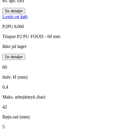
Rl. lgd. (m)
Se detaljer
Login og køb
P2PUA060
Triapur P2 PU FOOD - 60 mm
Ikke på lager
Se detaljer
60
Indv. Ø (mm)
0,4
Maks. arbejdstryk (bar)
42
Bøjn.rad (mm)
5