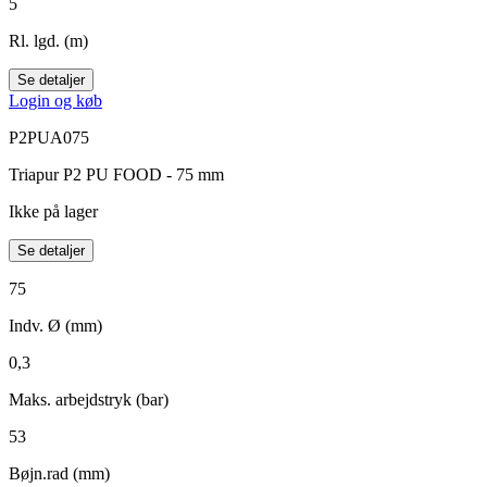
5
Rl. lgd. (m)
Se detaljer
Login og køb
P2PUA075
Triapur P2 PU FOOD - 75 mm
Ikke på lager
Se detaljer
75
Indv. Ø (mm)
0,3
Maks. arbejdstryk (bar)
53
Bøjn.rad (mm)