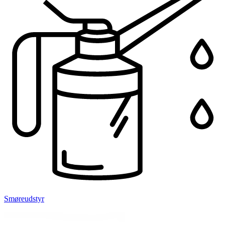
Smøreudstyr