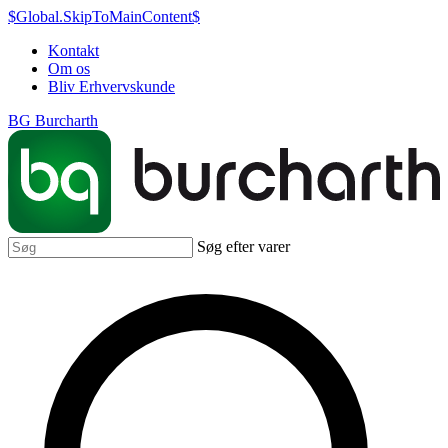
$Global.SkipToMainContent$
Kontakt
Om os
Bliv Erhvervskunde
BG Burcharth
Søg efter varer