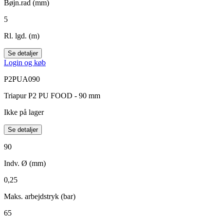
Bøjn.rad (mm)
5
Rl. lgd. (m)
Se detaljer
Login og køb
P2PUA090
Triapur P2 PU FOOD - 90 mm
Ikke på lager
Se detaljer
90
Indv. Ø (mm)
0,25
Maks. arbejdstryk (bar)
65