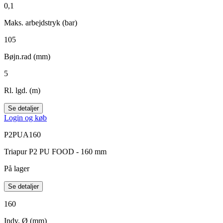
0,1
Maks. arbejdstryk (bar)
105
Bøjn.rad (mm)
5
Rl. lgd. (m)
Se detaljer
Login og køb
P2PUA160
Triapur P2 PU FOOD - 160 mm
På lager
Se detaljer
160
Indv. Ø (mm)