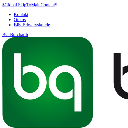
$Global.SkipToMainContent$
Kontakt
Om os
Bliv Erhvervskunde
BG Burcharth