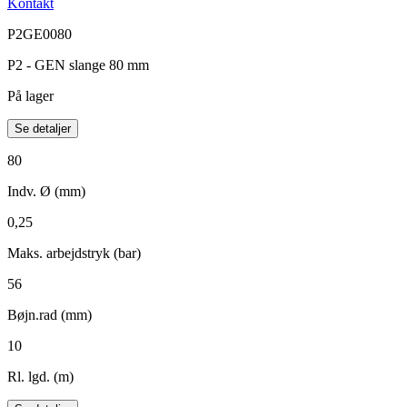
Kontakt
P2GE0080
P2 - GEN slange 80 mm
På lager
Se detaljer
80
Indv. Ø (mm)
0,25
Maks. arbejdstryk (bar)
56
Bøjn.rad (mm)
10
Rl. lgd. (m)