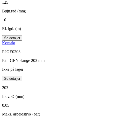
125
Bøjn.rad (mm)
10
Rl. lgd. (m)
Se detaljer
Kontakt
P2GE0203
P2 - GEN slange 203 mm
Ikke på lager
Se detaljer
203
Indv. Ø (mm)
0,05
Maks. arbejdstryk (bar)