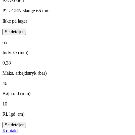
P2GE0065
P2 - GEN slange 65 mm
Ikke på lager
Se detaljer
65
Indv. Ø (mm)
0,28
Maks. arbejdstryk (bar)
46
Bøjn.rad (mm)
10
Rl. lgd. (m)
Se detaljer
Kontakt