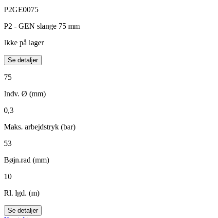
P2GE0075
P2 - GEN slange 75 mm
Ikke på lager
Se detaljer
75
Indv. Ø (mm)
0,3
Maks. arbejdstryk (bar)
53
Bøjn.rad (mm)
10
Rl. lgd. (m)
Se detaljer