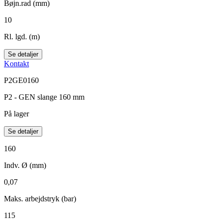
Bøjn.rad (mm)
10
Rl. lgd. (m)
Se detaljer
Kontakt
P2GE0160
P2 - GEN slange 160 mm
På lager
Se detaljer
160
Indv. Ø (mm)
0,07
Maks. arbejdstryk (bar)
115