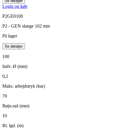
Se detaljer
Login og køb
P2GE0100
P2 - GEN slange 102 mm
På lager
Se detaljer
100
Indv. Ø (mm)
0,2
Maks. arbejdstryk (bar)
70
Bøjn.rad (mm)
10
Rl. lgd. (m)