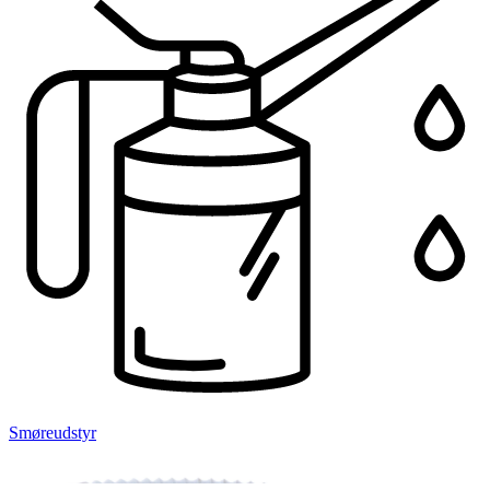
Smøreudstyr