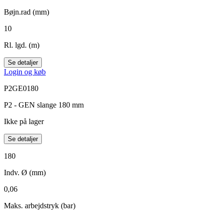
Bøjn.rad (mm)
10
Rl. lgd. (m)
Se detaljer
Login og køb
P2GE0180
P2 - GEN slange 180 mm
Ikke på lager
Se detaljer
180
Indv. Ø (mm)
0,06
Maks. arbejdstryk (bar)