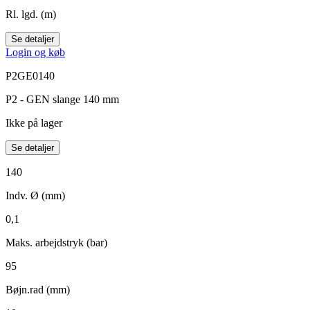
Rl. lgd. (m)
Se detaljer
Login og køb
P2GE0140
P2 - GEN slange 140 mm
Ikke på lager
Se detaljer
140
Indv. Ø (mm)
0,1
Maks. arbejdstryk (bar)
95
Bøjn.rad (mm)