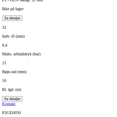
Ikke på lager
Se detaljer
32
Indv. Ø (mm)
0,4
Maks. arbejdstryk (bar)
21
Bøjn.rad (mm)
10
Rl. lgd. (m)
Se detaljer
Kontakt
P2GE0050