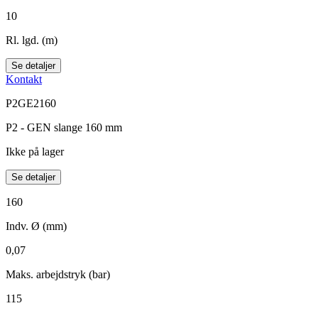
10
Rl. lgd. (m)
Se detaljer
Kontakt
P2GE2160
P2 - GEN slange 160 mm
Ikke på lager
Se detaljer
160
Indv. Ø (mm)
0,07
Maks. arbejdstryk (bar)
115