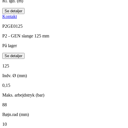
Rl. lgd. (m)
Se detaljer
Kontakt
P2GE0125
P2 - GEN slange 125 mm
På lager
Se detaljer
125
Indv. Ø (mm)
0,15
Maks. arbejdstryk (bar)
88
Bøjn.rad (mm)
10