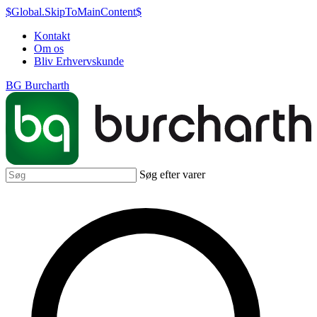
$Global.SkipToMainContent$
Kontakt
Om os
Bliv Erhvervskunde
BG Burcharth
Søg efter varer