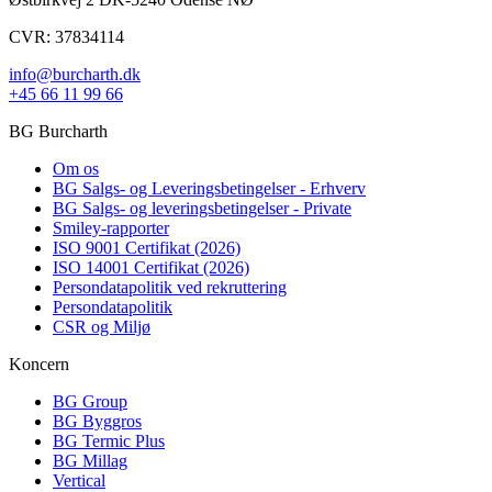
CVR: 37834114
info@burcharth.dk
+45 66 11 99 66
BG Burcharth
Om os
BG Salgs- og Leveringsbetingelser - Erhverv
BG Salgs- og leveringsbetingelser - Private
Smiley-rapporter
ISO 9001 Certifikat (2026)
ISO 14001 Certifikat (2026)
Persondatapolitik ved rekruttering
Persondatapolitik
CSR og Miljø
Koncern
BG Group
BG Byggros
BG Termic Plus
BG Millag
Vertical