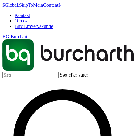
$Global.SkipToMainContent$
Kontakt
Om os
Bliv Erhvervskunde
BG Burcharth
Søg efter varer