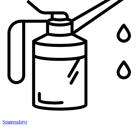
Smøreudstyr