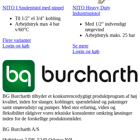
NITO I Spulepistol med nippel
NITO Heavy Duty
Industrispistol
Til 1/2" el 3/4" kobling
Arbejdstryk max 4 bar
Med 1/2" indvendigt
v/60°C
rørgevind
Arbejdstryk maks. 25 bar
Flere varianter
Login og køb
Se mere
Login og køb
BG Burcharth tilbyder et konkurrencedygtigt produktprogram af høj
kvalitet, inden for slanger, koblinger, spændebånd og pakninger
samt smøreudstyr og pumper. Med stor erfaring, viden og
fleksibilitet rådgiver vores tekniske konsulenter omkring løsninger
inden for de forskellige produktområder.
BG Burcharth A/S
Østbirkvej 2 DK-5240 Odense NØ