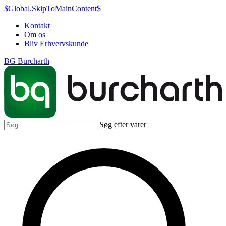
$Global.SkipToMainContent$
Kontakt
Om os
Bliv Erhvervskunde
BG Burcharth
Søg efter varer