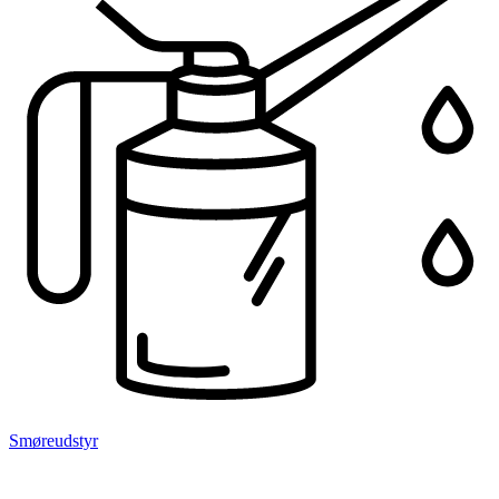
Smøreudstyr