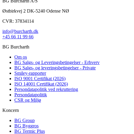
BG Burcharth A/S
Østbirkvej 2 DK-5240 Odense NØ
CVR: 37834114
info@burcharth.dk
+45 66 11 99 66
BG Burcharth
Om os
BG Salgs- og Leveringsbetingelser - Erhverv
BG Salgs- og leveringsbetingelser - Private
Smiley-rapporter
ISO 9001 Certifikat (2026)
ISO 14001 Certifikat (2026)
Persondatapolitik ved rekruttering
Persondatapolitik
CSR og Miljø
Koncern
BG Group
BG Byggros
BG Termic Plus