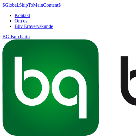
$Global.SkipToMainContent$
Kontakt
Om os
Bliv Erhvervskunde
BG Burcharth