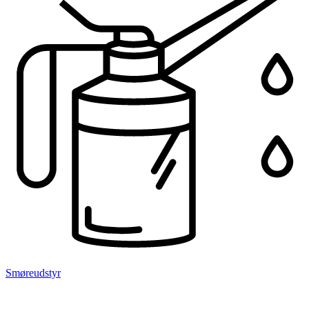
Smøreudstyr