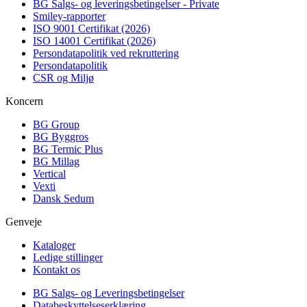
BG Salgs- og leveringsbetingelser - Private
Smiley-rapporter
ISO 9001 Certifikat (2026)
ISO 14001 Certifikat (2026)
Persondatapolitik ved rekruttering
Persondatapolitik
CSR og Miljø
Koncern
BG Group
BG Byggros
BG Termic Plus
BG Millag
Vertical
Vexti
Dansk Sedum
Genveje
Kataloger
Ledige stillinger
Kontakt os
BG Salgs- og Leveringsbetingelser
Databeskyttelseserklæring