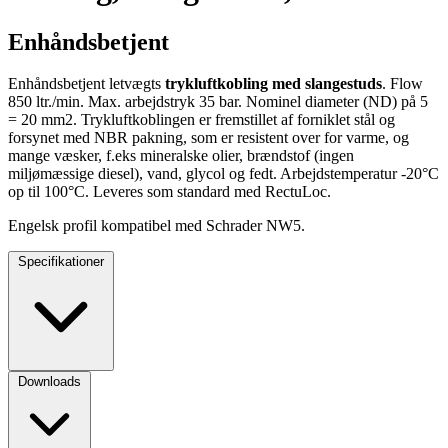
Enhåndsbetjent
Enhåndsbetjent letvægts
trykluftkobling med slangestuds
. Flow
850 ltr./min. Max. arbejdstryk 35 bar. Nominel diameter (ND) på 5
= 20 mm2. Trykluftkoblingen er fremstillet af forniklet stål og
forsynet med NBR pakning, som er resistent over for varme, og
mange væsker, f.eks mineralske olier, brændstof (ingen
miljømæssige diesel), vand, glycol og fedt. Arbejdstemperatur -20°C
op til 100°C. Leveres som standard med RectuLoc.
Engelsk profil kompatibel med Schrader NW5.
Specifikationer
Downloads