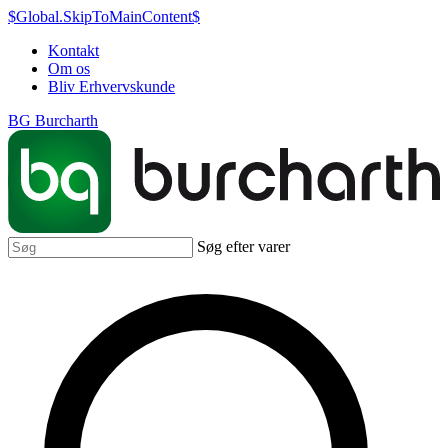
$Global.SkipToMainContent$
Kontakt
Om os
Bliv Erhvervskunde
BG Burcharth
Søg efter varer