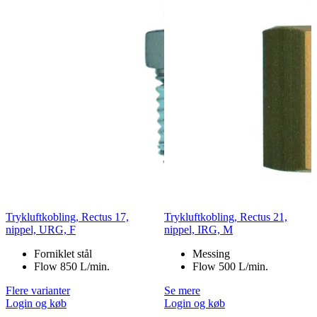
Trykluftkobling, Rectus 17,
Trykluftkobling, Rectus 21,
nippel, URG, F
nippel, IRG, M
Forniklet stål
Messing
Flow 850 L/min.
Flow 500 L/min.
Flere varianter
Se mere
Login og køb
Login og køb