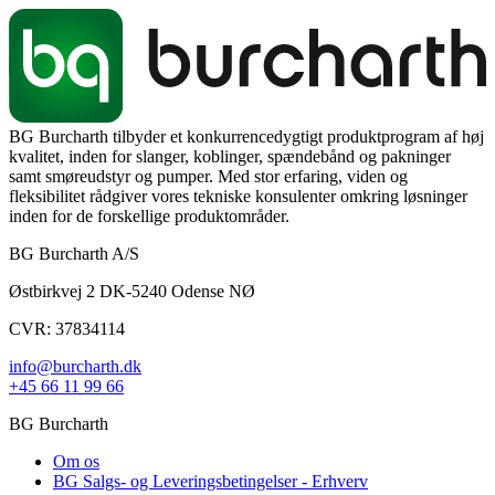
BG Burcharth tilbyder et konkurrencedygtigt produktprogram af høj
kvalitet, inden for slanger, koblinger, spændebånd og pakninger
samt smøreudstyr og pumper. Med stor erfaring, viden og
fleksibilitet rådgiver vores tekniske konsulenter omkring løsninger
inden for de forskellige produktområder.
BG Burcharth A/S
Østbirkvej 2 DK-5240 Odense NØ
CVR: 37834114
info@burcharth.dk
+45 66 11 99 66
BG Burcharth
Om os
BG Salgs- og Leveringsbetingelser - Erhverv