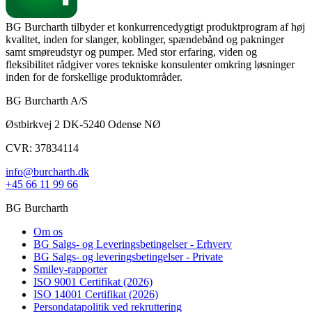
BG Burcharth tilbyder et konkurrencedygtigt produktprogram af høj
kvalitet, inden for slanger, koblinger, spændebånd og pakninger
samt smøreudstyr og pumper. Med stor erfaring, viden og
fleksibilitet rådgiver vores tekniske konsulenter omkring løsninger
inden for de forskellige produktområder.
BG Burcharth A/S
Østbirkvej 2 DK-5240 Odense NØ
CVR: 37834114
info@burcharth.dk
+45 66 11 99 66
BG Burcharth
Om os
BG Salgs- og Leveringsbetingelser - Erhverv
BG Salgs- og leveringsbetingelser - Private
Smiley-rapporter
ISO 9001 Certifikat (2026)
ISO 14001 Certifikat (2026)
Persondatapolitik ved rekruttering