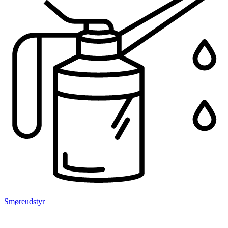
Smøreudstyr