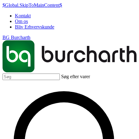
$Global.SkipToMainContent$
Kontakt
Om os
Bliv Erhvervskunde
BG Burcharth
Søg efter varer