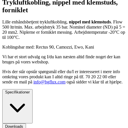
Trykluftkobling, nippel med klemstuds,
forniklet
Lille enhåndsbetjent trykluftkobling,
nippel med klemstuds
. Flow
500 ltr/min. Max. arbejdstryk 35 bar. Nominel diameter (ND) på 5 =
20 mm2. Niplerne er forniklet messing. Arbejdstemperatur -20°C op
til 100°C.
Koblingsbar med: Rectus 90, Camozzi, Ewo, Kani
Vi har et stort udvalg og I/du kan næsten altid finde noget der kan
bruges på vores webshop.
Hvis der står opstår spørgsmål eller du/I er interesseret i mere info
omkring vores produkt kan I altid ringe på tlf. 70 20 22 00 eller
sende en mail på
info@bgflux.com
også sidder vi klar til at hjælpe.
Specifikationer
Downloads