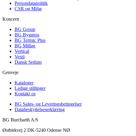
Persondatapolitik
CSR og Miljø
Koncern
BG Group
BG Byggros
BG Termic Plus
BG Millag
Vertical
Vexti
Dansk Sedum
Genveje
Kataloger
Ledige stillinger
Kontakt os
BG Salgs- og Leveringsbetingelser
Databeskyttelseserklæring
BG Burcharth A/S
Østbirkvej 2 DK-5240 Odense NØ