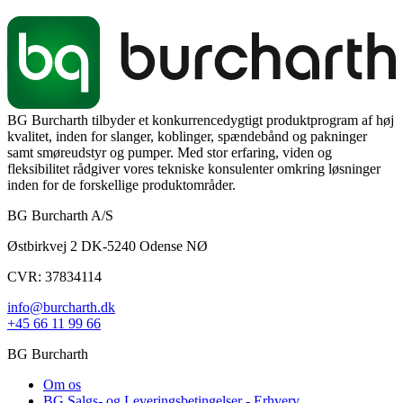
BG Burcharth tilbyder et konkurrencedygtigt produktprogram af høj
kvalitet, inden for slanger, koblinger, spændebånd og pakninger
samt smøreudstyr og pumper. Med stor erfaring, viden og
fleksibilitet rådgiver vores tekniske konsulenter omkring løsninger
inden for de forskellige produktområder.
BG Burcharth A/S
Østbirkvej 2 DK-5240 Odense NØ
CVR: 37834114
info@burcharth.dk
+45 66 11 99 66
BG Burcharth
Om os
BG Salgs- og Leveringsbetingelser - Erhverv