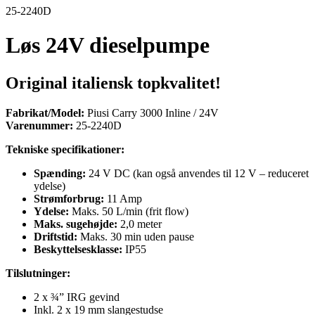
25-2240D
Løs 24V dieselpumpe
Original italiensk topkvalitet!
Fabrikat/Model:
Piusi Carry 3000 Inline / 24V
Varenummer:
25-2240D
Tekniske specifikationer:
Spænding:
24 V DC (kan også anvendes til 12 V – reduceret
ydelse)
Strømforbrug:
11 Amp
Ydelse:
Maks. 50 L/min (frit flow)
Maks. sugehøjde:
2,0 meter
Driftstid:
Maks. 30 min uden pause
Beskyttelsesklasse:
IP55
Tilslutninger:
2 x ¾” IRG gevind
Inkl. 2 x 19 mm slangestudse