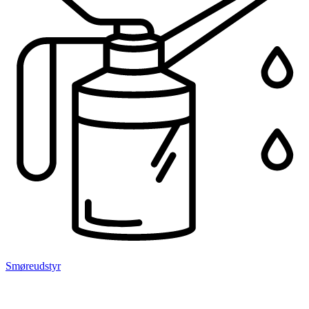
Smøreudstyr