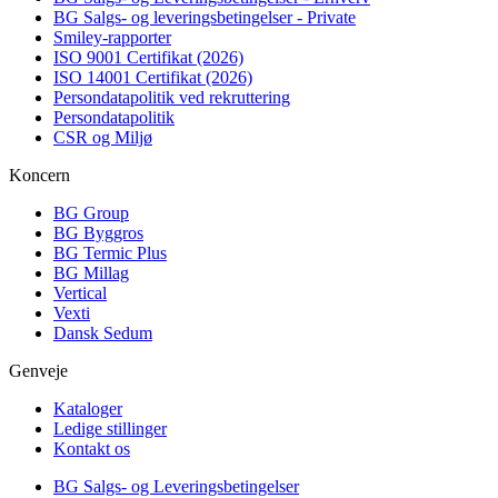
BG Salgs- og leveringsbetingelser - Private
Smiley-rapporter
ISO 9001 Certifikat (2026)
ISO 14001 Certifikat (2026)
Persondatapolitik ved rekruttering
Persondatapolitik
CSR og Miljø
Koncern
BG Group
BG Byggros
BG Termic Plus
BG Millag
Vertical
Vexti
Dansk Sedum
Genveje
Kataloger
Ledige stillinger
Kontakt os
BG Salgs- og Leveringsbetingelser