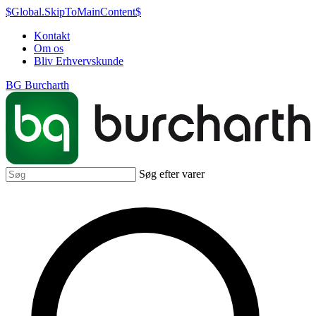
$Global.SkipToMainContent$
Kontakt
Om os
Bliv Erhvervskunde
BG Burcharth
Søg efter varer