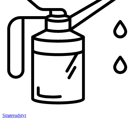
Smøreudstyr