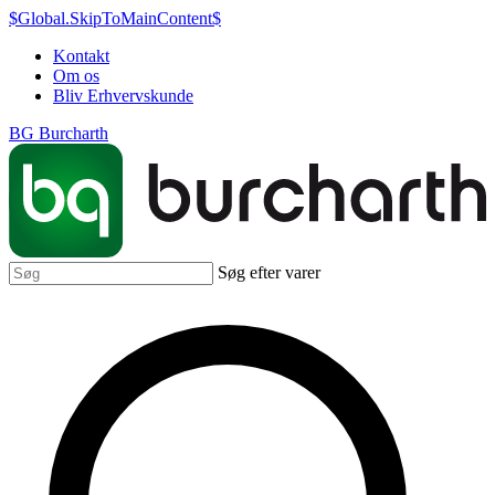
$Global.SkipToMainContent$
Kontakt
Om os
Bliv Erhvervskunde
BG Burcharth
Søg efter varer