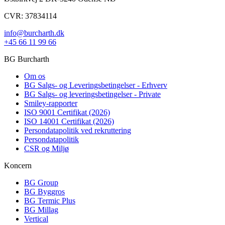
CVR: 37834114
info@burcharth.dk
+45 66 11 99 66
BG Burcharth
Om os
BG Salgs- og Leveringsbetingelser - Erhverv
BG Salgs- og leveringsbetingelser - Private
Smiley-rapporter
ISO 9001 Certifikat (2026)
ISO 14001 Certifikat (2026)
Persondatapolitik ved rekruttering
Persondatapolitik
CSR og Miljø
Koncern
BG Group
BG Byggros
BG Termic Plus
BG Millag
Vertical