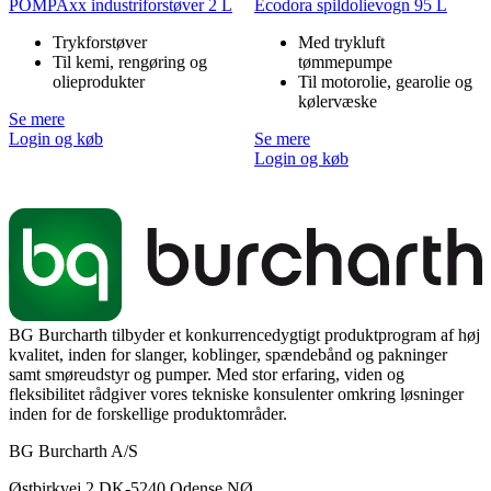
POMPAxx industriforstøver 2 L
Ecodora spildolievogn 95 L
Trykforstøver
Med trykluft
Til kemi, rengøring og
tømmepumpe
olieprodukter
Til motorolie, gearolie og
kølervæske
Se mere
Login og køb
Se mere
Login og køb
BG Burcharth tilbyder et konkurrencedygtigt produktprogram af høj
kvalitet, inden for slanger, koblinger, spændebånd og pakninger
samt smøreudstyr og pumper. Med stor erfaring, viden og
fleksibilitet rådgiver vores tekniske konsulenter omkring løsninger
inden for de forskellige produktområder.
BG Burcharth A/S
Østbirkvej 2 DK-5240 Odense NØ