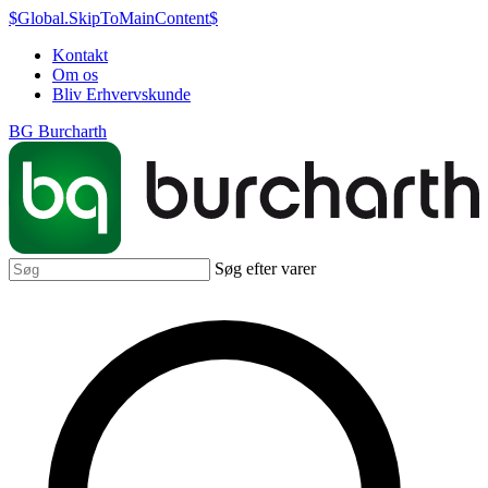
$Global.SkipToMainContent$
Kontakt
Om os
Bliv Erhvervskunde
BG Burcharth
Søg efter varer