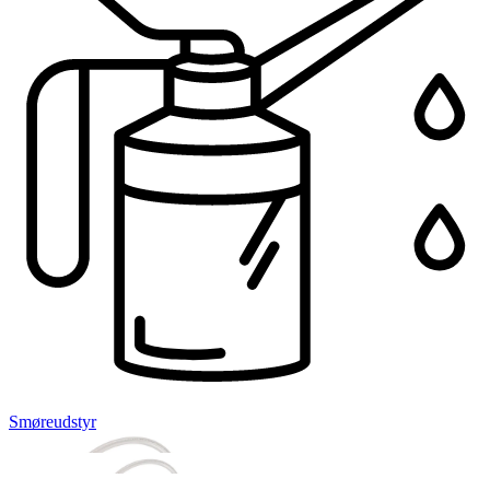
Smøreudstyr