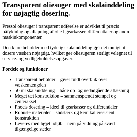
Transparent oliesuger med skalainddeling
for nøjagtig dosering.
Pressol oliesuger i transparent udførelse er udviklet til præcis
påfyldning og aftapning af olie i gearkasser, differentialer og andre
maskinkomponenter.
Den klare beholder med tydelig skalainddeling gør det muligt at
dosere væsken nøjagtigt, hvilket gør oliesugeren særligt velegnet til
service- og vedligeholdelsesopgaver.
Fordele og funktioner
Transparent beholder – giver fuldt overblik over
væskemængden
50 ml skalainddeling – både op- og nedadgående aflæsning
Meget tæt konstruktion – sammenspændt stempel og
centeraksel
Præcis dosering – ideel til gearkasser og differentialer
Robuste materialer – slidstærk og kemikalieresistent
konstruktion
Leveres med bøjet udløb – nem påfyldning på svært
tilgængelige steder