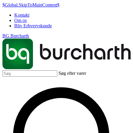
$Global.SkipToMainContent$
Kontakt
Om os
Bliv Erhvervskunde
BG Burcharth
Søg efter varer