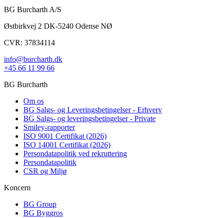
BG Burcharth A/S
Østbirkvej 2 DK-5240 Odense NØ
CVR: 37834114
info@burcharth.dk
+45 66 11 99 66
BG Burcharth
Om os
BG Salgs- og Leveringsbetingelser - Erhverv
BG Salgs- og leveringsbetingelser - Private
Smiley-rapporter
ISO 9001 Certifikat (2026)
ISO 14001 Certifikat (2026)
Persondatapolitik ved rekruttering
Persondatapolitik
CSR og Miljø
Koncern
BG Group
BG Byggros