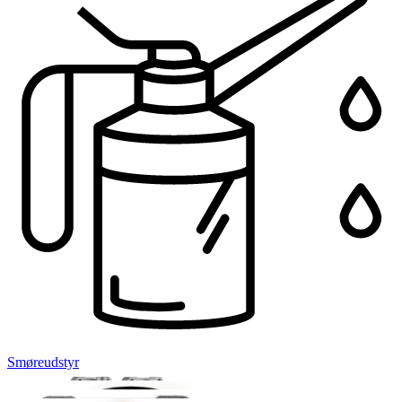
Smøreudstyr