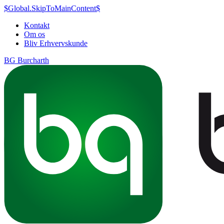
$Global.SkipToMainContent$
Kontakt
Om os
Bliv Erhvervskunde
BG Burcharth