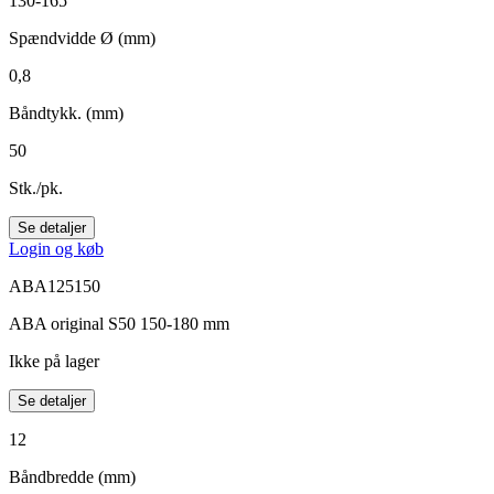
130-165
Spændvidde Ø (mm)
0,8
Båndtykk. (mm)
50
Stk./pk.
Se detaljer
Login og køb
ABA125150
ABA original S50 150-180 mm
Ikke på lager
Se detaljer
12
Båndbredde (mm)