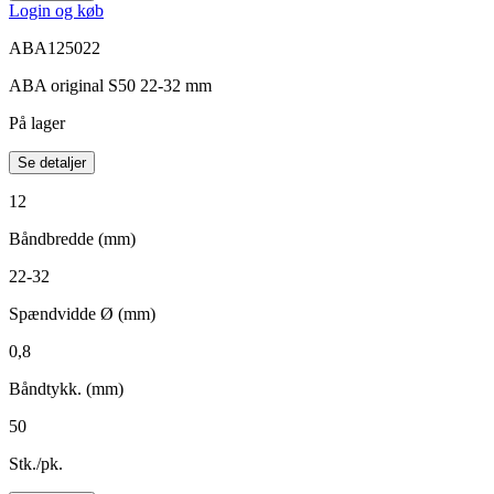
Login og køb
ABA125022
ABA original S50 22-32 mm
På lager
Se detaljer
12
Båndbredde (mm)
22-32
Spændvidde Ø (mm)
0,8
Båndtykk. (mm)
50
Stk./pk.