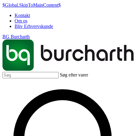
$Global.SkipToMainContent$
Kontakt
Om os
Bliv Erhvervskunde
BG Burcharth
Søg efter varer