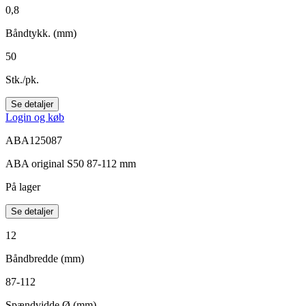
0,8
Båndtykk. (mm)
50
Stk./pk.
Se detaljer
Login og køb
ABA125087
ABA original S50 87-112 mm
På lager
Se detaljer
12
Båndbredde (mm)
87-112
Spændvidde Ø (mm)