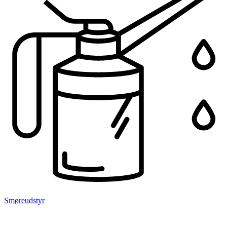
Smøreudstyr