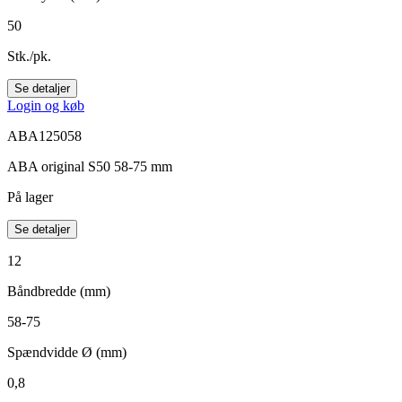
50
Stk./pk.
Se detaljer
Login og køb
ABA125058
ABA original S50 58-75 mm
På lager
Se detaljer
12
Båndbredde (mm)
58-75
Spændvidde Ø (mm)
0,8