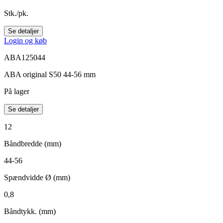
Stk./pk.
Se detaljer
Login og køb
ABA125044
ABA original S50 44-56 mm
På lager
Se detaljer
12
Båndbredde (mm)
44-56
Spændvidde Ø (mm)
0,8
Båndtykk. (mm)