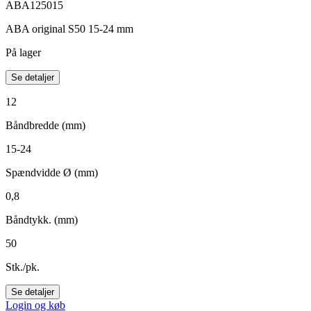
ABA125015
ABA original S50 15-24 mm
På lager
Se detaljer
12
Båndbredde (mm)
15-24
Spændvidde Ø (mm)
0,8
Båndtykk. (mm)
50
Stk./pk.
Se detaljer
Login og køb