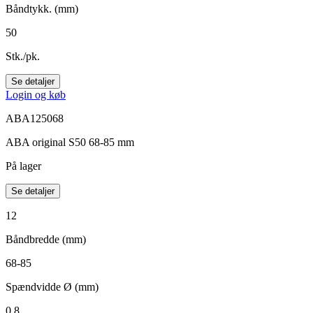
Båndtykk. (mm)
50
Stk./pk.
Se detaljer
Login og køb
ABA125068
ABA original S50 68-85 mm
På lager
Se detaljer
12
Båndbredde (mm)
68-85
Spændvidde Ø (mm)
0,8