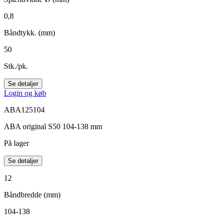
0,8
Båndtykk. (mm)
50
Stk./pk.
Se detaljer
Login og køb
ABA125104
ABA original S50 104-138 mm
På lager
Se detaljer
12
Båndbredde (mm)
104-138