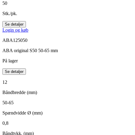
50
Stk./pk.
Se detaljer
Login og køb
ABA125050
ABA original S50 50-65 mm
På lager
Se detaljer
12
Båndbredde (mm)
50-65
Spændvidde Ø (mm)
0,8
Båndtykk. (mm)