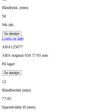
Båndtykk. (mm)
50
Stk./pk.
Se detaljer
Login og køb
ABA125077
ABA original S50 77-95 mm
På lager
Se detaljer
12
Båndbredde (mm)
77-95
Spændvidde Ø (mm)