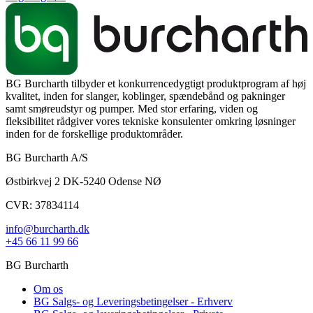
BG Burcharth tilbyder et konkurrencedygtigt produktprogram af høj
kvalitet, inden for slanger, koblinger, spændebånd og pakninger
samt smøreudstyr og pumper. Med stor erfaring, viden og
fleksibilitet rådgiver vores tekniske konsulenter omkring løsninger
inden for de forskellige produktområder.
BG Burcharth A/S
Østbirkvej 2 DK-5240 Odense NØ
CVR: 37834114
info@burcharth.dk
+45 66 11 99 66
BG Burcharth
Om os
BG Salgs- og Leveringsbetingelser - Erhverv