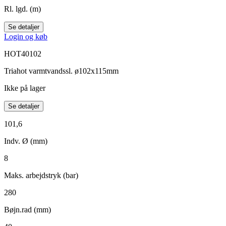
Rl. lgd. (m)
Se detaljer
Login og køb
HOT40102
Triahot varmtvandssl. ø102x115mm
Ikke på lager
Se detaljer
101,6
Indv. Ø (mm)
8
Maks. arbejdstryk (bar)
280
Bøjn.rad (mm)