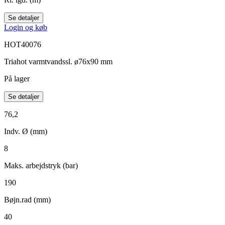
Se detaljer
Login og køb
HOT40076
Triahot varmtvandssl. ø76x90 mm
På lager
Se detaljer
76,2
Indv. Ø (mm)
8
Maks. arbejdstryk (bar)
190
Bøjn.rad (mm)
40