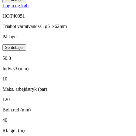
Login og køb
HOT40051
Triahot varmtvandssl. ø51x62mm
På lager
Se detaljer
50,8
Indv. Ø (mm)
10
Maks. arbejdstryk (bar)
120
Bøjn.rad (mm)
40
Rl. lgd. (m)