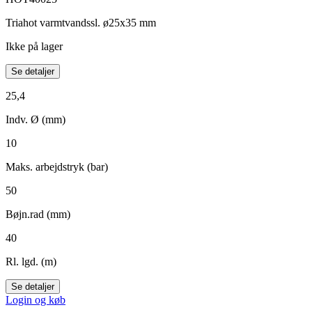
Triahot varmtvandssl. ø25x35 mm
Ikke på lager
Se detaljer
25,4
Indv. Ø (mm)
10
Maks. arbejdstryk (bar)
50
Bøjn.rad (mm)
40
Rl. lgd. (m)
Se detaljer
Login og køb