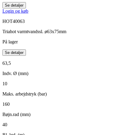
Se detaljer
Login og køb
HOT40063
Triahot varmtvandssl. ø63x75mm
På lager
Se detaljer
63,5
Indv. Ø (mm)
10
Maks. arbejdstryk (bar)
160
Bøjn.rad (mm)
40
Rl. lgd. (m)