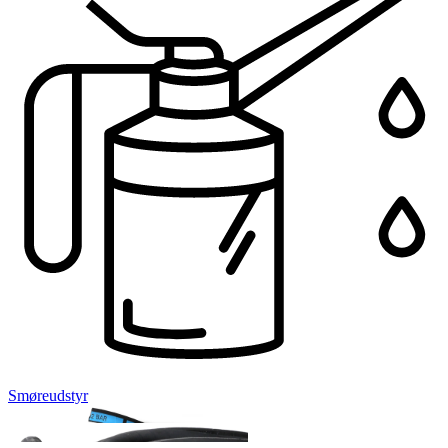
Smøreudstyr