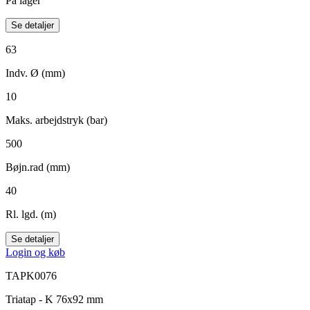
På lager
Se detaljer
63
Indv. Ø (mm)
10
Maks. arbejdstryk (bar)
500
Bøjn.rad (mm)
40
Rl. lgd. (m)
Se detaljer
Login og køb
TAPK0076
Triatap - K 76x92 mm