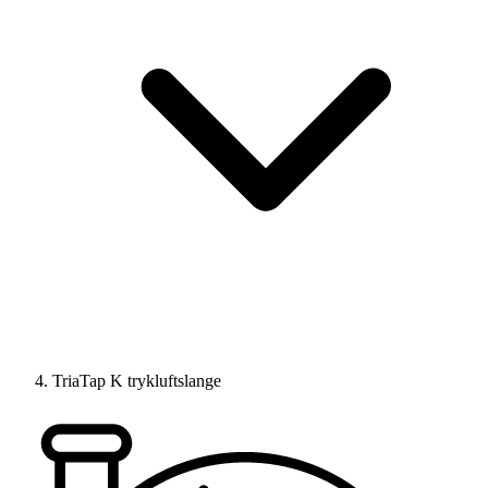
TriaTap K trykluftslange