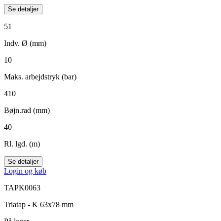
Se detaljer
51
Indv. Ø (mm)
10
Maks. arbejdstryk (bar)
410
Bøjn.rad (mm)
40
Rl. lgd. (m)
Se detaljer
Login og køb
TAPK0063
Triatap - K 63x78 mm