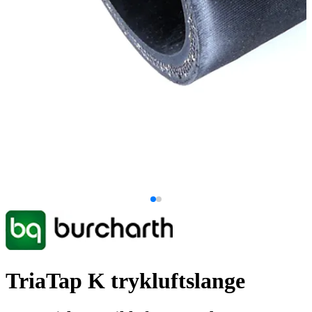
TriaTap K trykluftslange