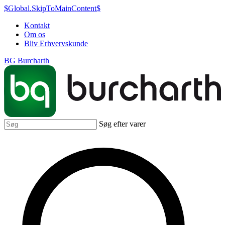
$Global.SkipToMainContent$
Kontakt
Om os
Bliv Erhvervskunde
BG Burcharth
Søg efter varer