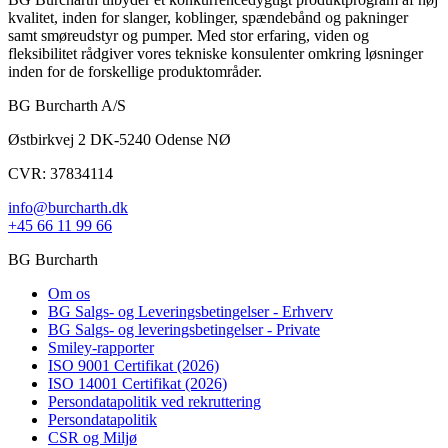
kvalitet, inden for slanger, koblinger, spændebånd og pakninger
samt smøreudstyr og pumper. Med stor erfaring, viden og
fleksibilitet rådgiver vores tekniske konsulenter omkring løsninger
inden for de forskellige produktområder.
BG Burcharth A/S
Østbirkvej 2 DK-5240 Odense NØ
CVR: 37834114
info@burcharth.dk
+45 66 11 99 66
BG Burcharth
Om os
BG Salgs- og Leveringsbetingelser - Erhverv
BG Salgs- og leveringsbetingelser - Private
Smiley-rapporter
ISO 9001 Certifikat (2026)
ISO 14001 Certifikat (2026)
Persondatapolitik ved rekruttering
Persondatapolitik
CSR og Miljø