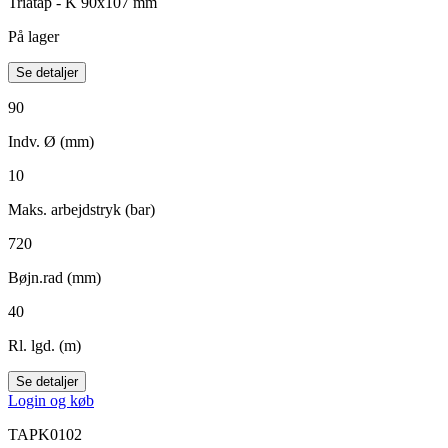
Triatap - K 90x107 mm
På lager
Se detaljer
90
Indv. Ø (mm)
10
Maks. arbejdstryk (bar)
720
Bøjn.rad (mm)
40
Rl. lgd. (m)
Se detaljer
Login og køb
TAPK0102