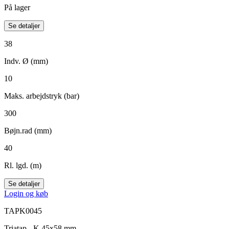
På lager
Se detaljer
38
Indv. Ø (mm)
10
Maks. arbejdstryk (bar)
300
Bøjn.rad (mm)
40
Rl. lgd. (m)
Se detaljer
Login og køb
TAPK0045
Triatap - K 45x58 mm