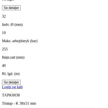
Se detaljer
32
Indv. Ø (mm)
10
Maks. arbejdstryk (bar)
255
Bøjn.rad (mm)
40
Rl. lgd. (m)
Se detaljer
Login og køb
TAPK0038
Triatap - K 38x51 mm