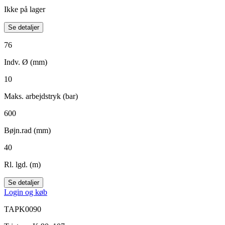
Ikke på lager
Se detaljer
76
Indv. Ø (mm)
10
Maks. arbejdstryk (bar)
600
Bøjn.rad (mm)
40
Rl. lgd. (m)
Se detaljer
Login og køb
TAPK0090