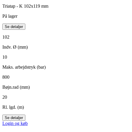
Triatap - K 102x119 mm
På lager
Se detaljer
102
Indv. Ø (mm)
10
Maks. arbejdstryk (bar)
800
Bøjn.rad (mm)
20
Rl. lgd. (m)
Se detaljer
Login og køb