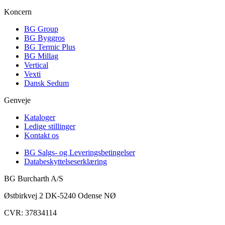
Koncern
BG Group
BG Byggros
BG Termic Plus
BG Millag
Vertical
Vexti
Dansk Sedum
Genveje
Kataloger
Ledige stillinger
Kontakt os
BG Salgs- og Leveringsbetingelser
Databeskyttelseserklæring
BG Burcharth A/S
Østbirkvej 2 DK-5240 Odense NØ
CVR: 37834114