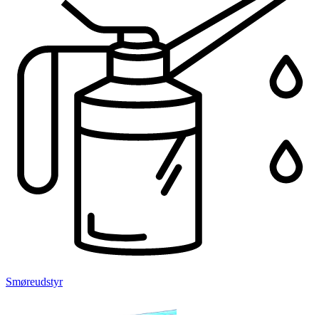
Smøreudstyr