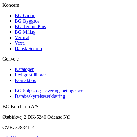
Koncern
BG Group
BG Byggros
BG Termic Plus
BG Millag
Vertical
Vexti
Dansk Sedum
Genveje
Kataloger
Ledige stillinger
Kontakt os
BG Salgs- og Leveringsbetingelser
Databeskyttelseserklæring
BG Burcharth A/S
Østbirkvej 2 DK-5240 Odense NØ
CVR: 37834114