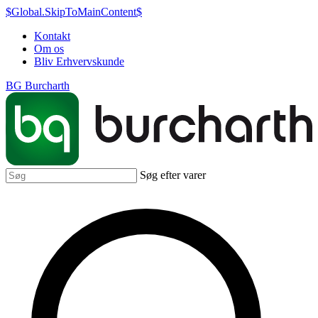
$Global.SkipToMainContent$
Kontakt
Om os
Bliv Erhvervskunde
BG Burcharth
Søg efter varer