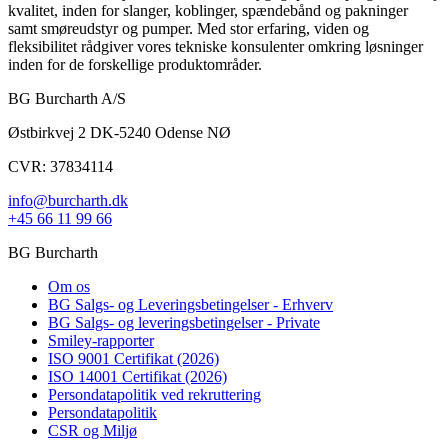
kvalitet, inden for slanger, koblinger, spændebånd og pakninger
samt smøreudstyr og pumper. Med stor erfaring, viden og
fleksibilitet rådgiver vores tekniske konsulenter omkring løsninger
inden for de forskellige produktområder.
BG Burcharth A/S
Østbirkvej 2 DK-5240 Odense NØ
CVR: 37834114
info@burcharth.dk
+45 66 11 99 66
BG Burcharth
Om os
BG Salgs- og Leveringsbetingelser - Erhverv
BG Salgs- og leveringsbetingelser - Private
Smiley-rapporter
ISO 9001 Certifikat (2026)
ISO 14001 Certifikat (2026)
Persondatapolitik ved rekruttering
Persondatapolitik
CSR og Miljø