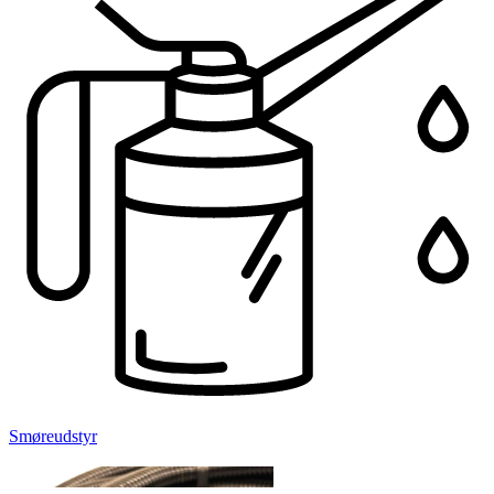
Smøreudstyr