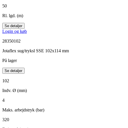
50
Rl. lgd. (m)
Se detaljer
Login og køb
28350102
Jotaflex sug/tryksl SSE 102x114 mm
På lager
Se detaljer
102
Indv. Ø (mm)
4
Maks. arbejdstryk (bar)
320