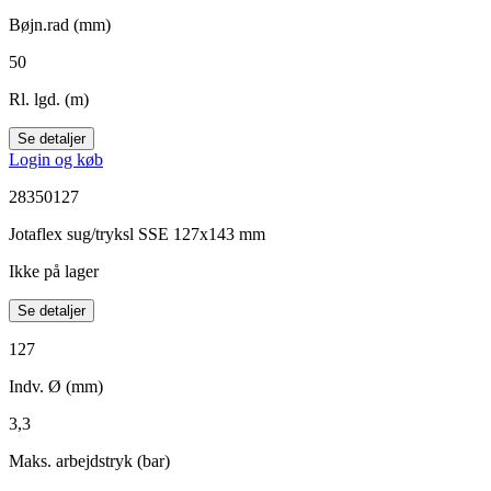
Bøjn.rad (mm)
50
Rl. lgd. (m)
Se detaljer
Login og køb
28350127
Jotaflex sug/tryksl SSE 127x143 mm
Ikke på lager
Se detaljer
127
Indv. Ø (mm)
3,3
Maks. arbejdstryk (bar)