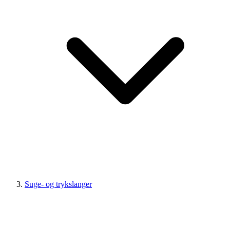
Suge- og trykslanger