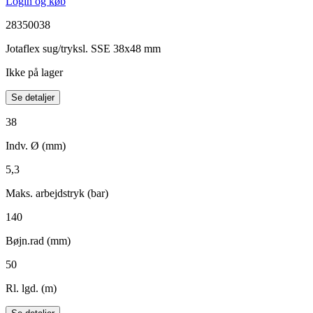
Login og køb
28350038
Jotaflex sug/tryksl. SSE 38x48 mm
Ikke på lager
Se detaljer
38
Indv. Ø (mm)
5,3
Maks. arbejdstryk (bar)
140
Bøjn.rad (mm)
50
Rl. lgd. (m)