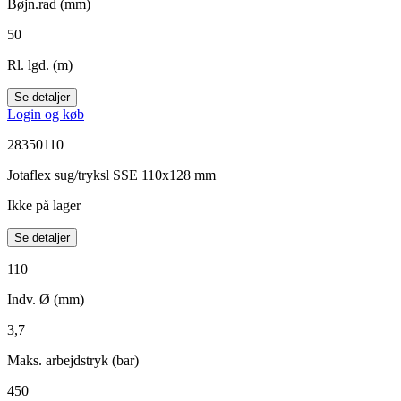
Bøjn.rad (mm)
50
Rl. lgd. (m)
Se detaljer
Login og køb
28350110
Jotaflex sug/tryksl SSE 110x128 mm
Ikke på lager
Se detaljer
110
Indv. Ø (mm)
3,7
Maks. arbejdstryk (bar)
450