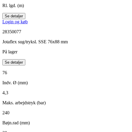
Rl. lgd. (m)
Se detaljer
Login og køb
28350077
Jotaflex sug/tryksl. SSE 76x88 mm
På lager
Se detaljer
76
Indv. Ø (mm)
4,3
Maks. arbejdstryk (bar)
240
Bøjn.rad (mm)