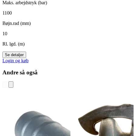
Maks. arbejdstryk (bar)
1100
Bøjn.rad (mm)
10
Rl. lgd. (m)
Se detaljer
Login og køb
Andre så også