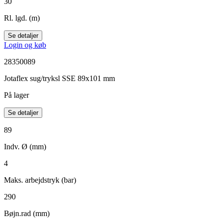
30
Rl. lgd. (m)
Se detaljer
Login og køb
28350089
Jotaflex sug/tryksl SSE 89x101 mm
På lager
Se detaljer
89
Indv. Ø (mm)
4
Maks. arbejdstryk (bar)
290
Bøjn.rad (mm)