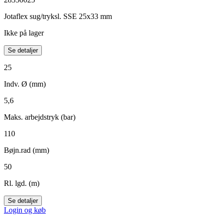
Jotaflex sug/tryksl. SSE 25x33 mm
Ikke på lager
Se detaljer
25
Indv. Ø (mm)
5,6
Maks. arbejdstryk (bar)
110
Bøjn.rad (mm)
50
Rl. lgd. (m)
Se detaljer
Login og køb