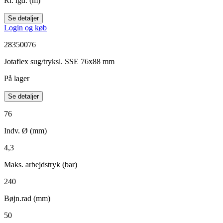
Rl. lgd. (m)
Se detaljer
Login og køb
28350076
Jotaflex sug/tryksl. SSE 76x88 mm
På lager
Se detaljer
76
Indv. Ø (mm)
4,3
Maks. arbejdstryk (bar)
240
Bøjn.rad (mm)
50