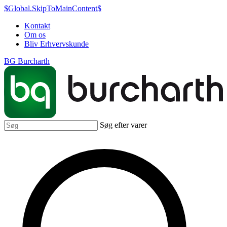
$Global.SkipToMainContent$
Kontakt
Om os
Bliv Erhvervskunde
BG Burcharth
Søg efter varer