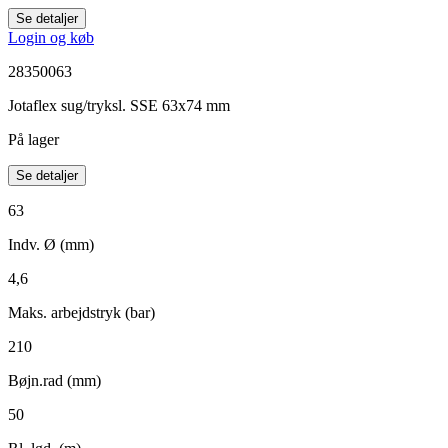
Se detaljer
Login og køb
28350063
Jotaflex sug/tryksl. SSE 63x74 mm
På lager
Se detaljer
63
Indv. Ø (mm)
4,6
Maks. arbejdstryk (bar)
210
Bøjn.rad (mm)
50