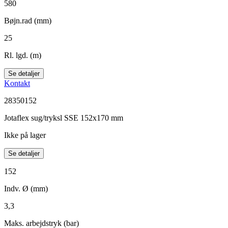
580
Bøjn.rad (mm)
25
Rl. lgd. (m)
Se detaljer
Kontakt
28350152
Jotaflex sug/tryksl SSE 152x170 mm
Ikke på lager
Se detaljer
152
Indv. Ø (mm)
3,3
Maks. arbejdstryk (bar)