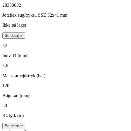
28350032
Jotaflex sug/tryksl. SSE 32x41 mm
Ikke på lager
Se detaljer
32
Indv. Ø (mm)
5,6
Maks. arbejdstryk (bar)
120
Bøjn.rad (mm)
50
Rl. lgd. (m)
Se detaljer