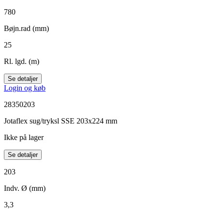
780
Bøjn.rad (mm)
25
Rl. lgd. (m)
Se detaljer
Login og køb
28350203
Jotaflex sug/tryksl SSE 203x224 mm
Ikke på lager
Se detaljer
203
Indv. Ø (mm)
3,3