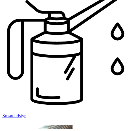
Smøreudstyr