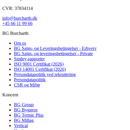
CVR: 37834114
info@burcharth.dk
+45 66 11 99 66
BG Burcharth
Om os
BG Salgs- og Leveringsbetingelser - Erhverv
BG Salgs- og leveringsbetingelser - Private
Smiley-rapporter
ISO 9001 Certifikat (2026)
ISO 14001 Certifikat (2026)
Persondatapolitik ved rekruttering
Persondatapolitik
CSR og Miljø
Koncern
BG Group
BG Byggros
BG Termic Plus
BG Millag
Vertical