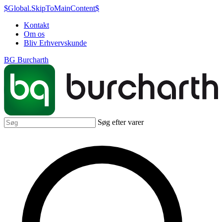
$Global.SkipToMainContent$
Kontakt
Om os
Bliv Erhvervskunde
BG Burcharth
Søg efter varer