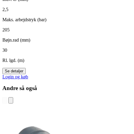
2,5
Maks. arbejdstryk (bar)
205
Bøjn.rad (mm)
30
Rl. lgd. (m)
Se detaljer
Login og køb
Andre så også