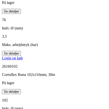
På lager
Se detaljer
76
Indv. Ø (mm)
3,5
Maks. arbejdstryk (bar)
Se detaljer
Login og køb
26160102
Corruflex Buna 102x116mm, 30m
På lager
Se detaljer
102
Indv. Ø (mm)