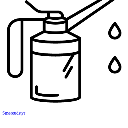
Smøreudstyr