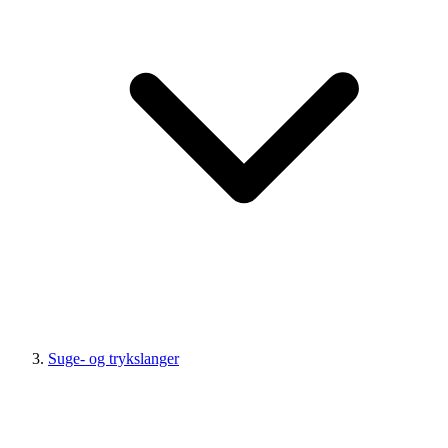
Suge- og trykslanger