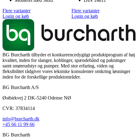
Monteret med Storz
DIN 14811
Flere varianter
Flere varianter
Login og køb
Login og køb
BG Burcharth tilbyder et konkurrencedygtigt produktprogram af høj
kvalitet, inden for slanger, koblinger, spændebånd og pakninger
samt smøreudstyr og pumper. Med stor erfaring, viden og
fleksibilitet rådgiver vores tekniske konsulenter omkring løsninger
inden for de forskellige produktområder.
BG Burcharth A/S
Østbirkvej 2 DK-5240 Odense NØ
CVR: 37834114
info@burcharth.dk
+45 66 11 99 66
BG Burcharth