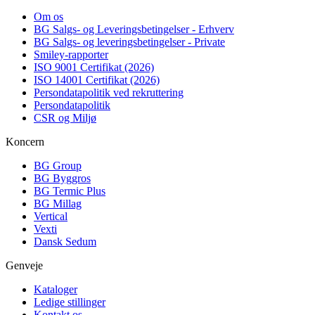
Om os
BG Salgs- og Leveringsbetingelser - Erhverv
BG Salgs- og leveringsbetingelser - Private
Smiley-rapporter
ISO 9001 Certifikat (2026)
ISO 14001 Certifikat (2026)
Persondatapolitik ved rekruttering
Persondatapolitik
CSR og Miljø
Koncern
BG Group
BG Byggros
BG Termic Plus
BG Millag
Vertical
Vexti
Dansk Sedum
Genveje
Kataloger
Ledige stillinger
Kontakt os