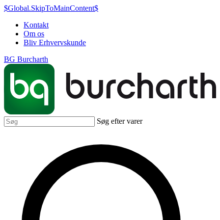
$Global.SkipToMainContent$
Kontakt
Om os
Bliv Erhvervskunde
BG Burcharth
Søg efter varer