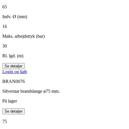
65
Indv. Ø (mm)
16
Maks. arbejdstryk (bar)
30
Rl. lgd. (m)
Se detaljer
Login og køb
BRAN0076
Silverstar brandslange ø75 mm.
På lager
Se detaljer
75