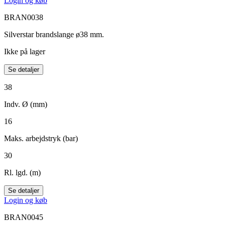
Login og køb
BRAN0038
Silverstar brandslange ø38 mm.
Ikke på lager
Se detaljer
38
Indv. Ø (mm)
16
Maks. arbejdstryk (bar)
30
Rl. lgd. (m)
Se detaljer
Login og køb
BRAN0045