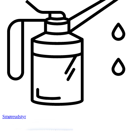
Smøreudstyr