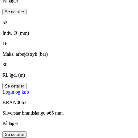
På lager
Se detaljer
52
Indv. Ø (mm)
16
Maks. arbejdstryk (bar)
30
Rl. lgd. (m)
Se detaljer
Login og køb
BRAN0063
Silverstar brandslange ø65 mm.
På lager
Se detaljer