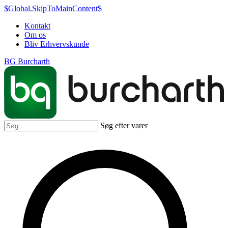
$Global.SkipToMainContent$
Kontakt
Om os
Bliv Erhvervskunde
BG Burcharth
Søg efter varer