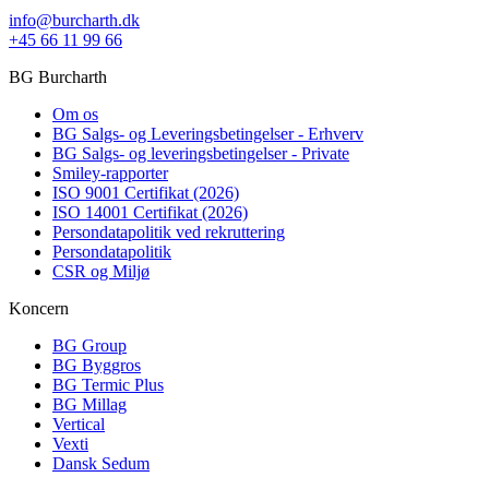
info@burcharth.dk
+45 66 11 99 66
BG Burcharth
Om os
BG Salgs- og Leveringsbetingelser - Erhverv
BG Salgs- og leveringsbetingelser - Private
Smiley-rapporter
ISO 9001 Certifikat (2026)
ISO 14001 Certifikat (2026)
Persondatapolitik ved rekruttering
Persondatapolitik
CSR og Miljø
Koncern
BG Group
BG Byggros
BG Termic Plus
BG Millag
Vertical
Vexti
Dansk Sedum