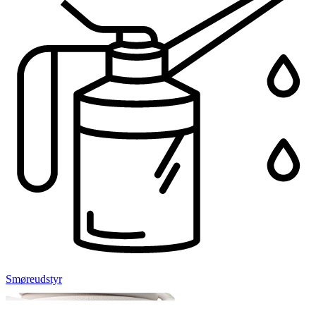
Smøreudstyr