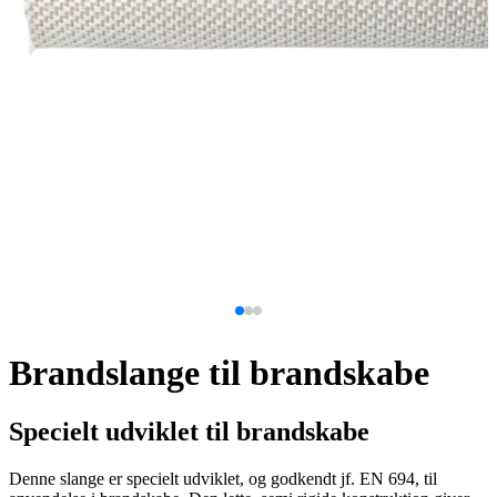
Brandslange til brandskabe
Specielt udviklet til brandskabe
Denne slange er specielt udviklet, og godkendt jf. EN 694, til