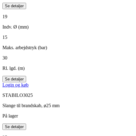
Se detaljer
19
Indv. Ø (mm)
15
Maks. arbejdstryk (bar)
30
Rl. lgd. (m)
Se detaljer
Login og køb
STABILO3025
Slange til brandskab, ø25 mm
På lager
Se detaljer