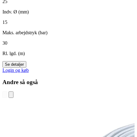
25
Indv. Ø (mm)
15
Maks. arbejdstryk (bar)
30
Rl. lgd. (m)
Se detaljer
Login og køb
Andre så også