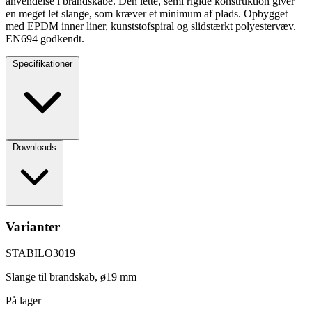
anvendelse i brandskabe. Den lette, semi rigide konstruktion giver
en meget let slange, som kræver et minimum af plads. Opbygget
med EPDM inner liner, kunststofspiral og slidstærkt polyestervæv.
EN694 godkendt.
Specifikationer
Downloads
Varianter
STABILO3019
Slange til brandskab, ø19 mm
På lager