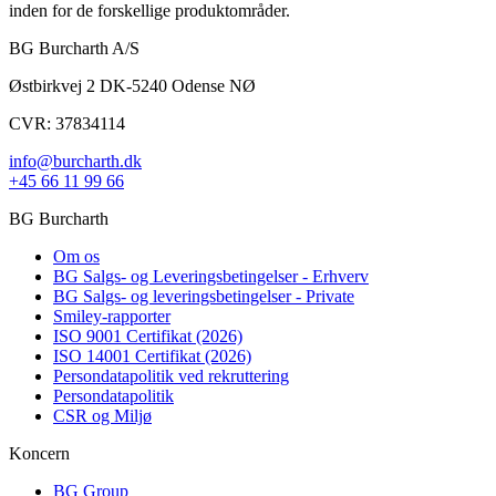
inden for de forskellige produktområder.
BG Burcharth A/S
Østbirkvej 2 DK-5240 Odense NØ
CVR: 37834114
info@burcharth.dk
+45 66 11 99 66
BG Burcharth
Om os
BG Salgs- og Leveringsbetingelser - Erhverv
BG Salgs- og leveringsbetingelser - Private
Smiley-rapporter
ISO 9001 Certifikat (2026)
ISO 14001 Certifikat (2026)
Persondatapolitik ved rekruttering
Persondatapolitik
CSR og Miljø
Koncern
BG Group