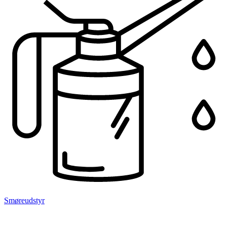
Smøreudstyr