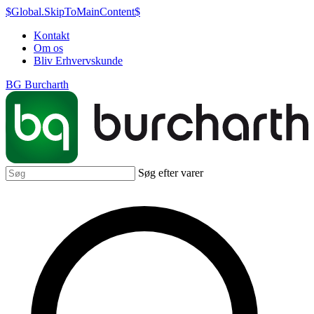
$Global.SkipToMainContent$
Kontakt
Om os
Bliv Erhvervskunde
BG Burcharth
Søg efter varer