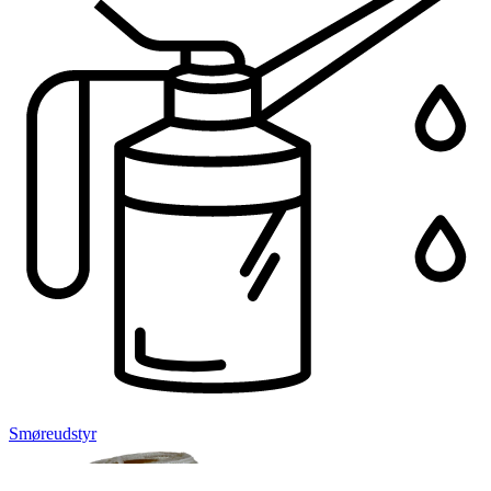
Smøreudstyr