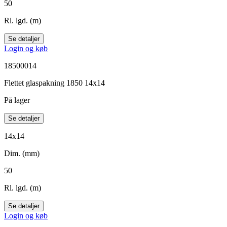
50
Rl. lgd. (m)
Se detaljer
Login og køb
18500014
Flettet glaspakning 1850 14x14
På lager
Se detaljer
14x14
Dim. (mm)
50
Rl. lgd. (m)
Se detaljer
Login og køb