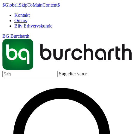
$Global.SkipToMainContent$
Kontakt
Om os
Bliv Erhvervskunde
BG Burcharth
Søg efter varer