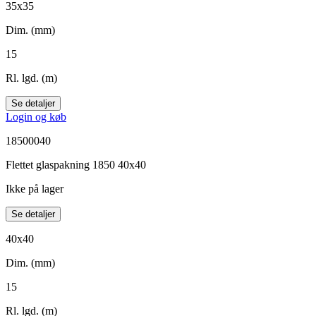
35x35
Dim. (mm)
15
Rl. lgd. (m)
Se detaljer
Login og køb
18500040
Flettet glaspakning 1850 40x40
Ikke på lager
Se detaljer
40x40
Dim. (mm)
15
Rl. lgd. (m)