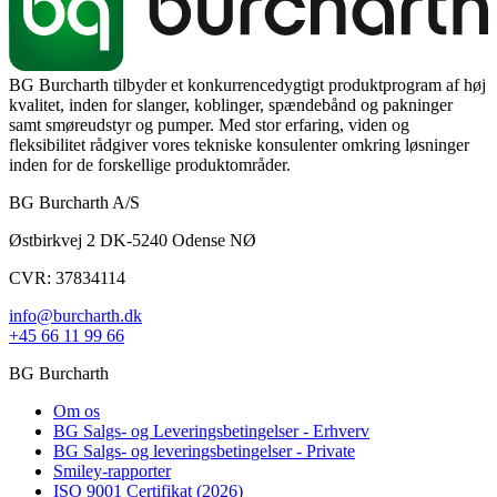
BG Burcharth tilbyder et konkurrencedygtigt produktprogram af høj
kvalitet, inden for slanger, koblinger, spændebånd og pakninger
samt smøreudstyr og pumper. Med stor erfaring, viden og
fleksibilitet rådgiver vores tekniske konsulenter omkring løsninger
inden for de forskellige produktområder.
BG Burcharth A/S
Østbirkvej 2 DK-5240 Odense NØ
CVR: 37834114
info@burcharth.dk
+45 66 11 99 66
BG Burcharth
Om os
BG Salgs- og Leveringsbetingelser - Erhverv
BG Salgs- og leveringsbetingelser - Private
Smiley-rapporter
ISO 9001 Certifikat (2026)