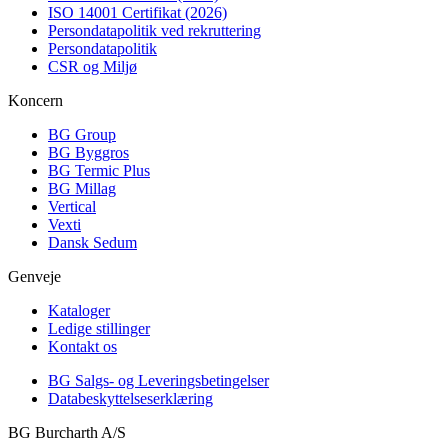
ISO 14001 Certifikat (2026)
Persondatapolitik ved rekruttering
Persondatapolitik
CSR og Miljø
Koncern
BG Group
BG Byggros
BG Termic Plus
BG Millag
Vertical
Vexti
Dansk Sedum
Genveje
Kataloger
Ledige stillinger
Kontakt os
BG Salgs- og Leveringsbetingelser
Databeskyttelseserklæring
BG Burcharth A/S