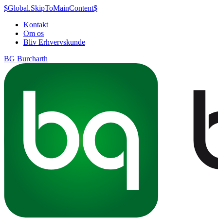
$Global.SkipToMainContent$
Kontakt
Om os
Bliv Erhvervskunde
BG Burcharth