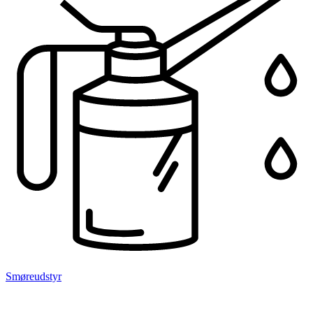
Smøreudstyr