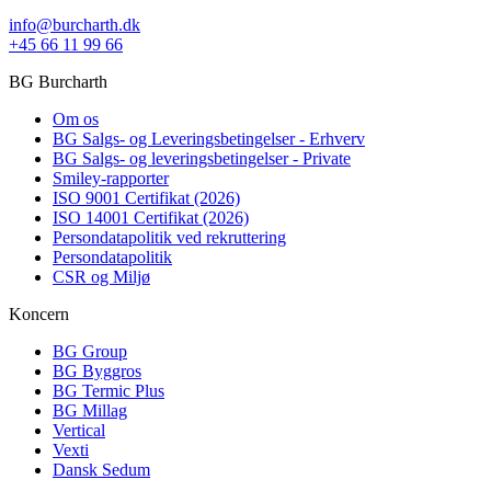
info@burcharth.dk
+45 66 11 99 66
BG Burcharth
Om os
BG Salgs- og Leveringsbetingelser - Erhverv
BG Salgs- og leveringsbetingelser - Private
Smiley-rapporter
ISO 9001 Certifikat (2026)
ISO 14001 Certifikat (2026)
Persondatapolitik ved rekruttering
Persondatapolitik
CSR og Miljø
Koncern
BG Group
BG Byggros
BG Termic Plus
BG Millag
Vertical
Vexti
Dansk Sedum