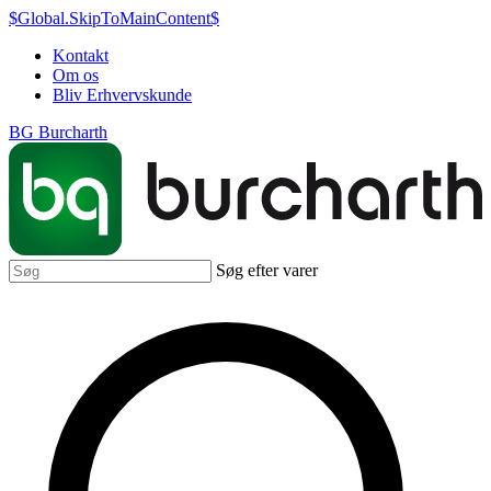
$Global.SkipToMainContent$
Kontakt
Om os
Bliv Erhvervskunde
BG Burcharth
Søg efter varer