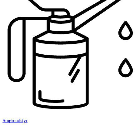
Smøreudstyr