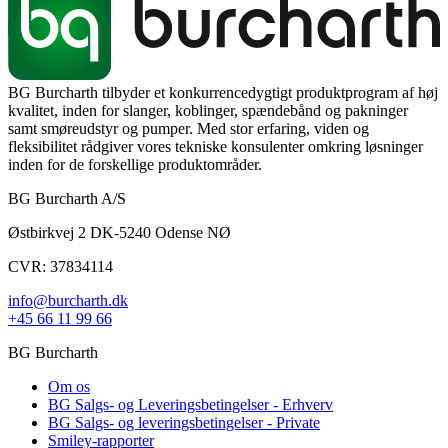
BG Burcharth tilbyder et konkurrencedygtigt produktprogram af høj
kvalitet, inden for slanger, koblinger, spændebånd og pakninger
samt smøreudstyr og pumper. Med stor erfaring, viden og
fleksibilitet rådgiver vores tekniske konsulenter omkring løsninger
inden for de forskellige produktområder.
BG Burcharth A/S
Østbirkvej 2 DK-5240 Odense NØ
CVR: 37834114
info@burcharth.dk
+45 66 11 99 66
BG Burcharth
Om os
BG Salgs- og Leveringsbetingelser - Erhverv
BG Salgs- og leveringsbetingelser - Private
Smiley-rapporter