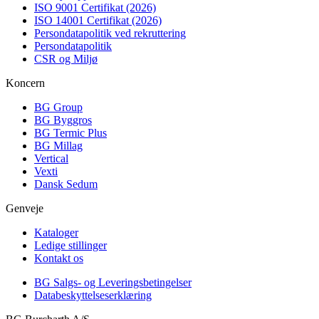
ISO 9001 Certifikat (2026)
ISO 14001 Certifikat (2026)
Persondatapolitik ved rekruttering
Persondatapolitik
CSR og Miljø
Koncern
BG Group
BG Byggros
BG Termic Plus
BG Millag
Vertical
Vexti
Dansk Sedum
Genveje
Kataloger
Ledige stillinger
Kontakt os
BG Salgs- og Leveringsbetingelser
Databeskyttelseserklæring