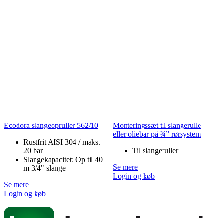
Ecodora slangeopruller 562/10
Monteringssæt til slangerulle
eller oliebar på ¾” rørsystem
Rustfrit AISI 304 / maks.
20 bar
Til slangeruller
Slangekapacitet: Op til 40
Se mere
m 3/4" slange
Login og køb
Se mere
Login og køb