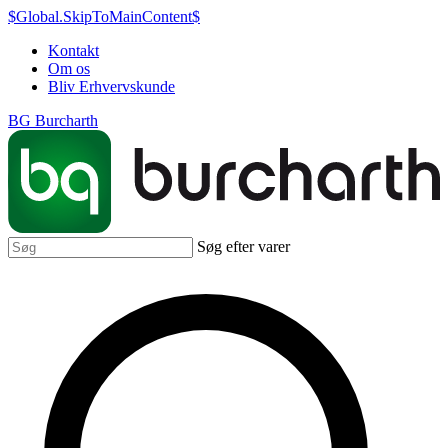
$Global.SkipToMainContent$
Kontakt
Om os
Bliv Erhvervskunde
BG Burcharth
Søg efter varer