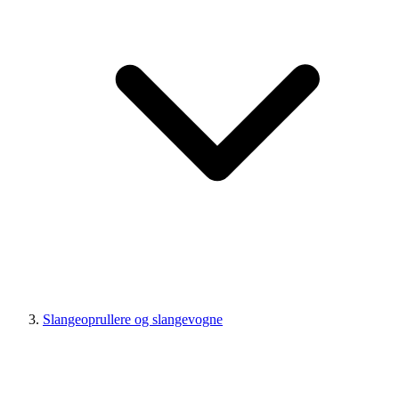
Slangeoprullere og slangevogne