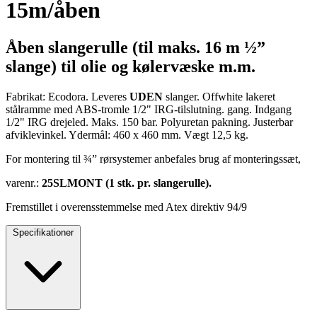
15m/åben
Åben slangerulle (til maks. 16 m ½”
slange) til olie og kølervæske m.m.
Fabrikat: Ecodora. Leveres
UDEN
slanger. Offwhite lakeret
stålramme med ABS-tromle 1/2" IRG-tilslutning. gang. Indgang
1/2" IRG drejeled. Maks. 150 bar. Polyuretan pakning. Justerbar
afviklevinkel. Ydermål: 460 x 460 mm. Vægt 12,5 kg.
For montering til ¾” rørsystemer anbefales brug af monteringssæt,
varenr.:
25SLMONT (1 stk. pr. slangerulle).
Fremstillet i overensstemmelse med Atex direktiv 94/9
Specifikationer