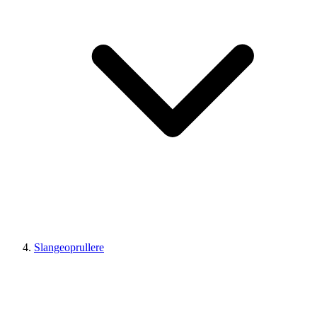
Slangeoprullere