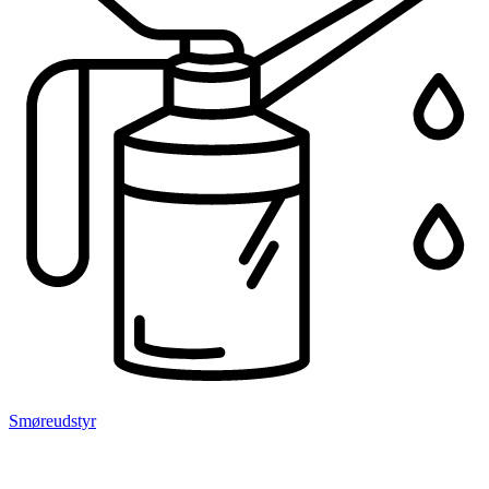
Smøreudstyr