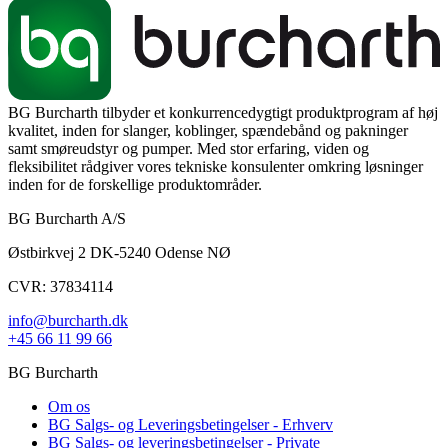
BG Burcharth tilbyder et konkurrencedygtigt produktprogram af høj
kvalitet, inden for slanger, koblinger, spændebånd og pakninger
samt smøreudstyr og pumper. Med stor erfaring, viden og
fleksibilitet rådgiver vores tekniske konsulenter omkring løsninger
inden for de forskellige produktområder.
BG Burcharth A/S
Østbirkvej 2 DK-5240 Odense NØ
CVR: 37834114
info@burcharth.dk
+45 66 11 99 66
BG Burcharth
Om os
BG Salgs- og Leveringsbetingelser - Erhverv
BG Salgs- og leveringsbetingelser - Private