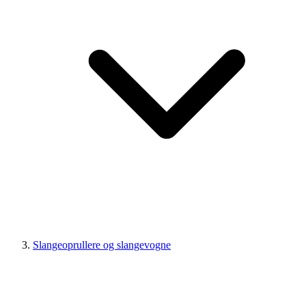
Slangeoprullere og slangevogne