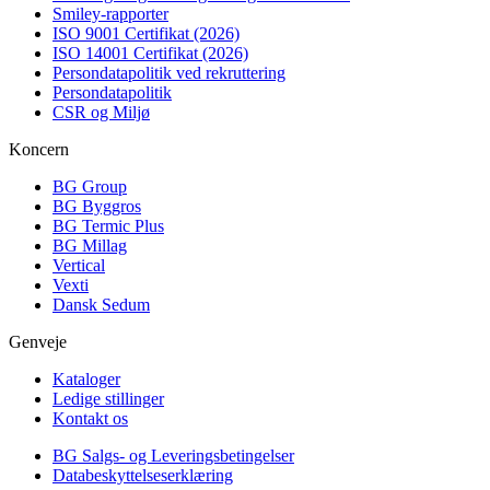
Smiley-rapporter
ISO 9001 Certifikat (2026)
ISO 14001 Certifikat (2026)
Persondatapolitik ved rekruttering
Persondatapolitik
CSR og Miljø
Koncern
BG Group
BG Byggros
BG Termic Plus
BG Millag
Vertical
Vexti
Dansk Sedum
Genveje
Kataloger
Ledige stillinger
Kontakt os
BG Salgs- og Leveringsbetingelser
Databeskyttelseserklæring