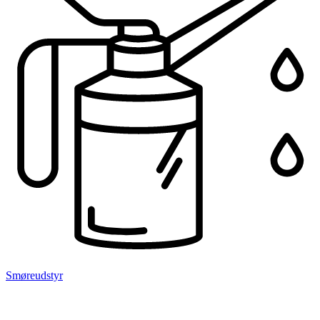
Smøreudstyr