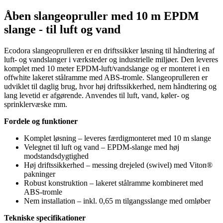
Åben slangeopruller med 10 m EPDM
slange - til luft og vand
Ecodora slangeoprulleren er en driftssikker løsning til håndtering af
luft- og vandslanger i værksteder og industrielle miljøer. Den leveres
komplet med 10 meter EPDM-luft/vandslange og er monteret i en
offwhite lakeret stålramme med ABS-tromle. Slangeoprulleren er
udviklet til daglig brug, hvor høj driftssikkerhed, nem håndtering og
lang levetid er afgørende. Anvendes til luft, vand, køler- og
sprinklervæske mm.
Fordele og funktioner
Komplet løsning – leveres færdigmonteret med 10 m slange
Velegnet til luft og vand – EPDM-slange med høj
modstandsdygtighed
Høj driftssikkerhed – messing drejeled (swivel) med Viton®
pakninger
Robust konstruktion – lakeret stålramme kombineret med
ABS-tromle
Nem installation – inkl. 0,65 m tilgangsslange med omløber
Tekniske specifikationer