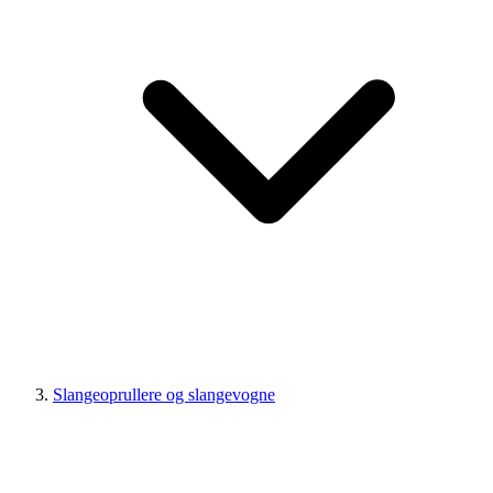
Slangeoprullere og slangevogne