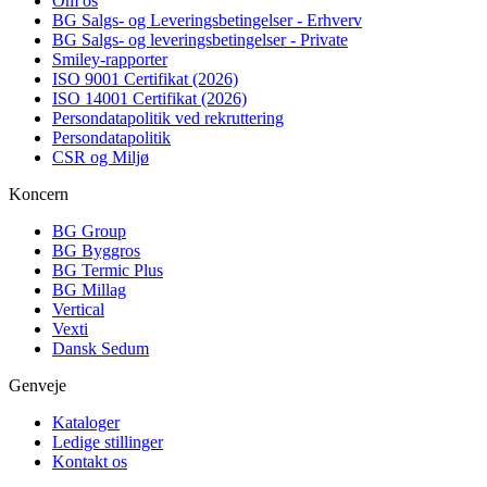
Om os
BG Salgs- og Leveringsbetingelser - Erhverv
BG Salgs- og leveringsbetingelser - Private
Smiley-rapporter
ISO 9001 Certifikat (2026)
ISO 14001 Certifikat (2026)
Persondatapolitik ved rekruttering
Persondatapolitik
CSR og Miljø
Koncern
BG Group
BG Byggros
BG Termic Plus
BG Millag
Vertical
Vexti
Dansk Sedum
Genveje
Kataloger
Ledige stillinger
Kontakt os