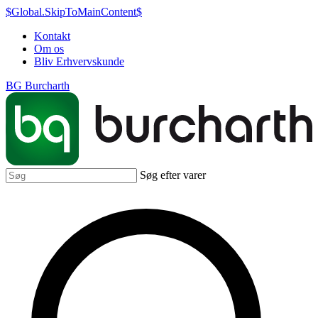
$Global.SkipToMainContent$
Kontakt
Om os
Bliv Erhvervskunde
BG Burcharth
Søg efter varer