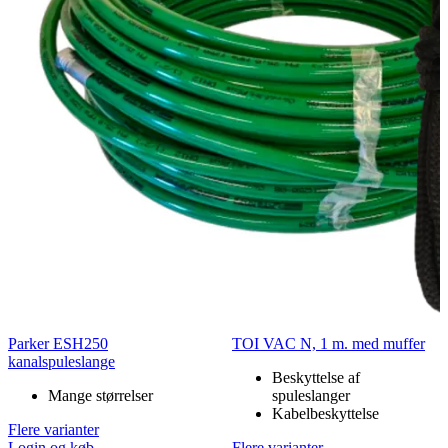
Parker ESH250
TOI VAC N, 1 m. med muffer
kanalspuleslange
Beskyttelse af
Mange størrelser
spuleslanger
Kabelbeskyttelse
Flere varianter
Login og køb
Flere varianter