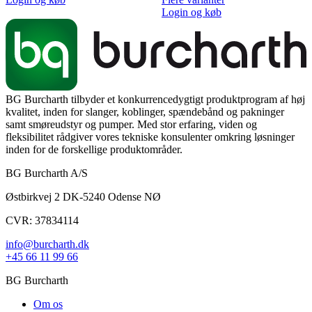
Login og køb
BG Burcharth tilbyder et konkurrencedygtigt produktprogram af høj
kvalitet, inden for slanger, koblinger, spændebånd og pakninger
samt smøreudstyr og pumper. Med stor erfaring, viden og
fleksibilitet rådgiver vores tekniske konsulenter omkring løsninger
inden for de forskellige produktområder.
BG Burcharth A/S
Østbirkvej 2 DK-5240 Odense NØ
CVR: 37834114
info@burcharth.dk
+45 66 11 99 66
BG Burcharth
Om os