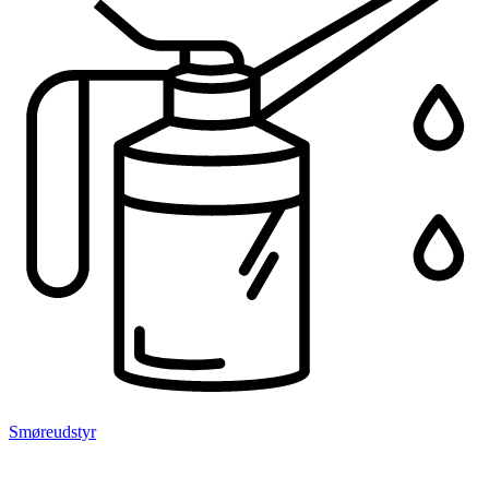
Smøreudstyr