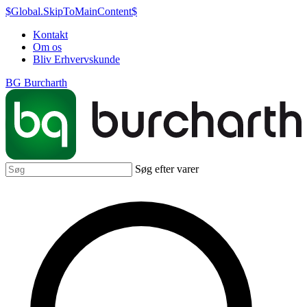
$Global.SkipToMainContent$
Kontakt
Om os
Bliv Erhvervskunde
BG Burcharth
Søg efter varer