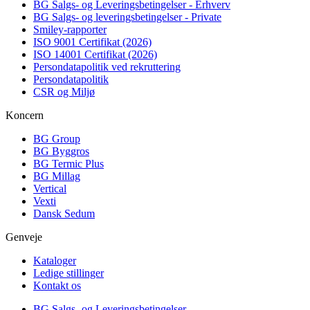
BG Salgs- og Leveringsbetingelser - Erhverv
BG Salgs- og leveringsbetingelser - Private
Smiley-rapporter
ISO 9001 Certifikat (2026)
ISO 14001 Certifikat (2026)
Persondatapolitik ved rekruttering
Persondatapolitik
CSR og Miljø
Koncern
BG Group
BG Byggros
BG Termic Plus
BG Millag
Vertical
Vexti
Dansk Sedum
Genveje
Kataloger
Ledige stillinger
Kontakt os
BG Salgs- og Leveringsbetingelser