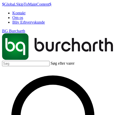
$Global.SkipToMainContent$
Kontakt
Om os
Bliv Erhvervskunde
BG Burcharth
Søg efter varer