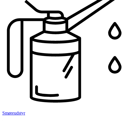
Smøreudstyr