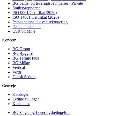
BG Salgs- og leveringsbetingelser - Private
Smiley-rapporter
ISO 9001 Certifikat (2026)
ISO 14001 Certifikat (2026)
Persondatapolitik ved rekruttering
Persondatapolitik
CSR og Miljø
Koncern
BG Group
BG Byggros
BG Termic Plus
BG Millag
Vertical
Vexti
Dansk Sedum
Genveje
Kataloger
Ledige stillinger
Kontakt os
BG Salgs- og Leveringsbetingelser