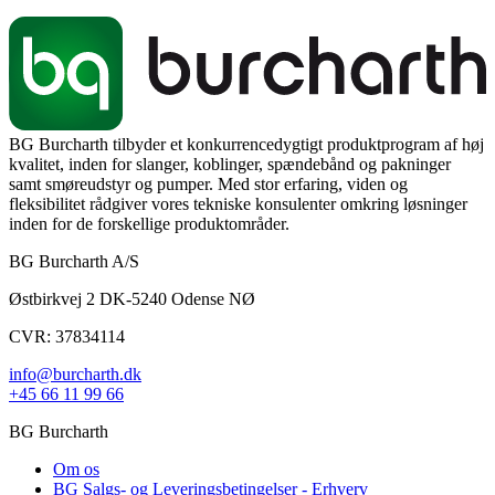
BG Burcharth tilbyder et konkurrencedygtigt produktprogram af høj
kvalitet, inden for slanger, koblinger, spændebånd og pakninger
samt smøreudstyr og pumper. Med stor erfaring, viden og
fleksibilitet rådgiver vores tekniske konsulenter omkring løsninger
inden for de forskellige produktområder.
BG Burcharth A/S
Østbirkvej 2 DK-5240 Odense NØ
CVR: 37834114
info@burcharth.dk
+45 66 11 99 66
BG Burcharth
Om os
BG Salgs- og Leveringsbetingelser - Erhverv