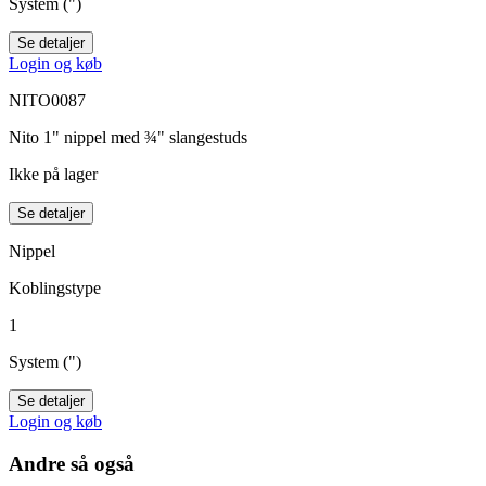
System (")
Se detaljer
Login og køb
NITO0087
Nito 1" nippel med ¾" slangestuds
Ikke på lager
Se detaljer
Nippel
Koblingstype
1
System (")
Se detaljer
Login og køb
Andre så også