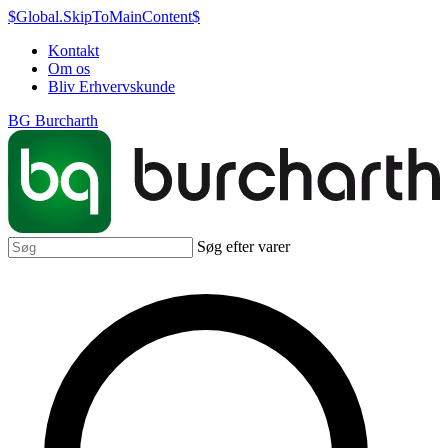
$Global.SkipToMainContent$
Kontakt
Om os
Bliv Erhvervskunde
BG Burcharth
Søg efter varer