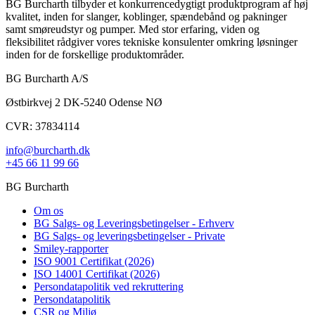
BG Burcharth tilbyder et konkurrencedygtigt produktprogram af høj
kvalitet, inden for slanger, koblinger, spændebånd og pakninger
samt smøreudstyr og pumper. Med stor erfaring, viden og
fleksibilitet rådgiver vores tekniske konsulenter omkring løsninger
inden for de forskellige produktområder.
BG Burcharth A/S
Østbirkvej 2 DK-5240 Odense NØ
CVR: 37834114
info@burcharth.dk
+45 66 11 99 66
BG Burcharth
Om os
BG Salgs- og Leveringsbetingelser - Erhverv
BG Salgs- og leveringsbetingelser - Private
Smiley-rapporter
ISO 9001 Certifikat (2026)
ISO 14001 Certifikat (2026)
Persondatapolitik ved rekruttering
Persondatapolitik
CSR og Miljø