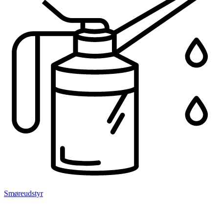
Smøreudstyr