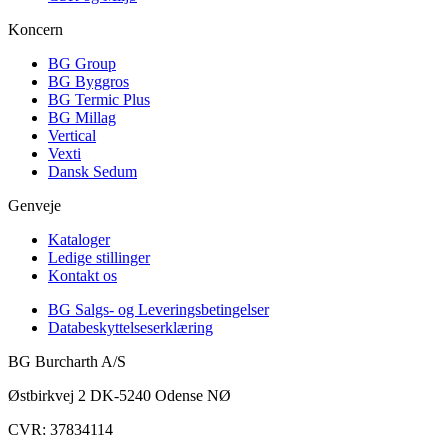
Koncern
BG Group
BG Byggros
BG Termic Plus
BG Millag
Vertical
Vexti
Dansk Sedum
Genveje
Kataloger
Ledige stillinger
Kontakt os
BG Salgs- og Leveringsbetingelser
Databeskyttelseserklæring
BG Burcharth A/S
Østbirkvej 2 DK-5240 Odense NØ
CVR: 37834114