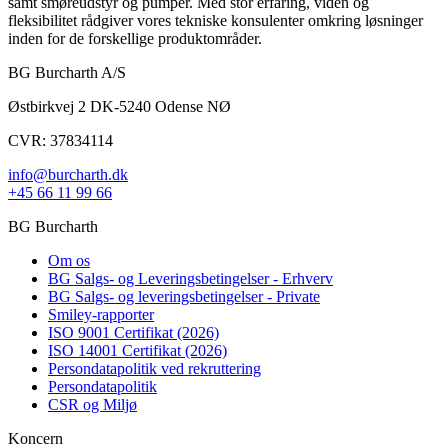
samt smøreudstyr og pumper. Med stor erfaring, viden og
fleksibilitet rådgiver vores tekniske konsulenter omkring løsninger
inden for de forskellige produktområder.
BG Burcharth A/S
Østbirkvej 2 DK-5240 Odense NØ
CVR: 37834114
info@burcharth.dk
+45 66 11 99 66
BG Burcharth
Om os
BG Salgs- og Leveringsbetingelser - Erhverv
BG Salgs- og leveringsbetingelser - Private
Smiley-rapporter
ISO 9001 Certifikat (2026)
ISO 14001 Certifikat (2026)
Persondatapolitik ved rekruttering
Persondatapolitik
CSR og Miljø
Koncern