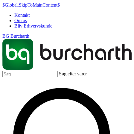
$Global.SkipToMainContent$
Kontakt
Om os
Bliv Erhvervskunde
BG Burcharth
Søg efter varer