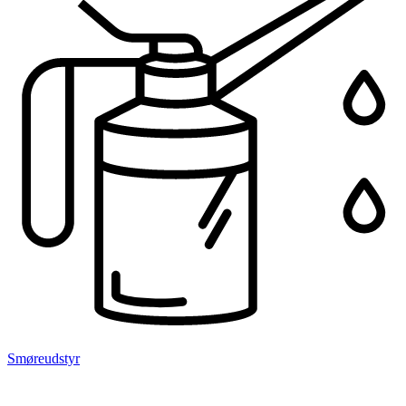
Smøreudstyr