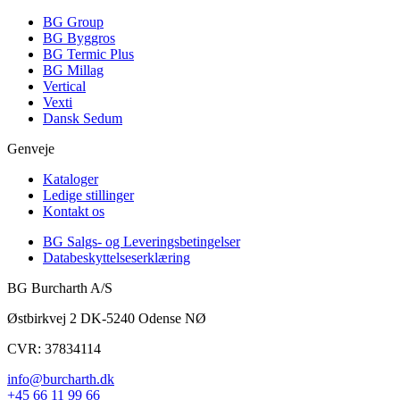
BG Group
BG Byggros
BG Termic Plus
BG Millag
Vertical
Vexti
Dansk Sedum
Genveje
Kataloger
Ledige stillinger
Kontakt os
BG Salgs- og Leveringsbetingelser
Databeskyttelseserklæring
BG Burcharth A/S
Østbirkvej 2 DK-5240 Odense NØ
CVR: 37834114
info@burcharth.dk
+45 66 11 99 66