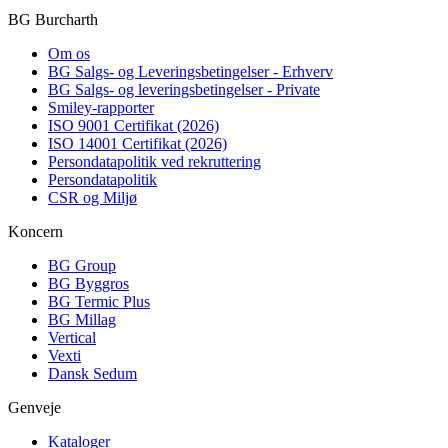
BG Burcharth
Om os
BG Salgs- og Leveringsbetingelser - Erhverv
BG Salgs- og leveringsbetingelser - Private
Smiley-rapporter
ISO 9001 Certifikat (2026)
ISO 14001 Certifikat (2026)
Persondatapolitik ved rekruttering
Persondatapolitik
CSR og Miljø
Koncern
BG Group
BG Byggros
BG Termic Plus
BG Millag
Vertical
Vexti
Dansk Sedum
Genveje
Kataloger