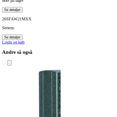
Ikke på lager
Se detaljer
26SFAW21MXX
Serienr.
Se detaljer
Login og køb
Andre så også