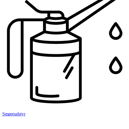
Smøreudstyr