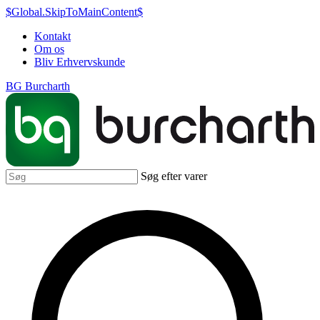
$Global.SkipToMainContent$
Kontakt
Om os
Bliv Erhvervskunde
BG Burcharth
Søg efter varer