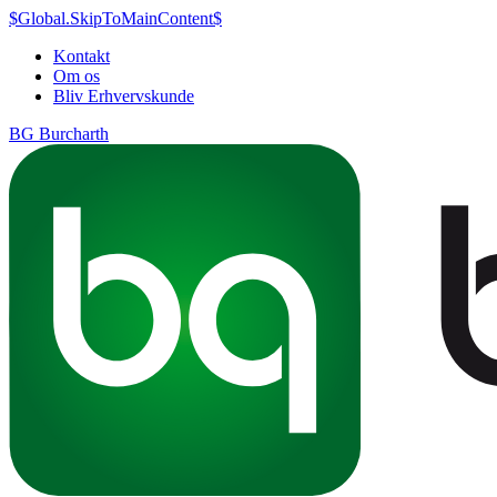
$Global.SkipToMainContent$
Kontakt
Om os
Bliv Erhvervskunde
BG Burcharth