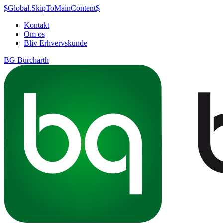
$Global.SkipToMainContent$
Kontakt
Om os
Bliv Erhvervskunde
BG Burcharth