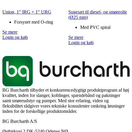
Union, 1" IRG + 1" URG
Sugesæt til diesel- og smøreolie
(Ø25 mm)
Forsynet med O-ring
Med PVC spiral
Se mere
Login og køb
Se mere
Login og køb
BG Burcharth tilbyder et konkurrencedygtigt produktprogram af høj
kvalitet, inden for slanger, koblinger, spændebånd og pakninger
samt smøreudstyr og pumper. Med stor erfaring, viden og
fleksibilitet rådgiver vores tekniske konsulenter omkring løsninger
inden for de forskellige produktområder.
BG Burcharth A/S
Østbirkvej 2 DK-5240 Odense NØ