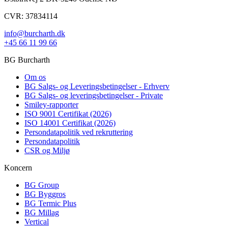
CVR: 37834114
info@burcharth.dk
+45 66 11 99 66
BG Burcharth
Om os
BG Salgs- og Leveringsbetingelser - Erhverv
BG Salgs- og leveringsbetingelser - Private
Smiley-rapporter
ISO 9001 Certifikat (2026)
ISO 14001 Certifikat (2026)
Persondatapolitik ved rekruttering
Persondatapolitik
CSR og Miljø
Koncern
BG Group
BG Byggros
BG Termic Plus
BG Millag
Vertical