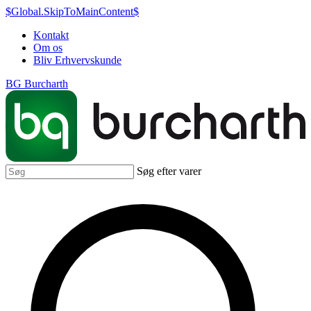
$Global.SkipToMainContent$
Kontakt
Om os
Bliv Erhvervskunde
BG Burcharth
Søg efter varer