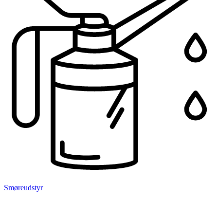
Smøreudstyr