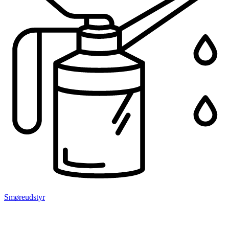
Smøreudstyr