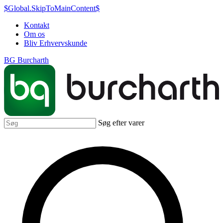
$Global.SkipToMainContent$
Kontakt
Om os
Bliv Erhvervskunde
BG Burcharth
Søg efter varer