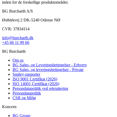
inden for de forskellige produktområder.
BG Burcharth A/S
Østbirkvej 2 DK-5240 Odense NØ
CVR: 37834114
info@burcharth.dk
+45 66 11 99 66
BG Burcharth
Om os
BG Salgs- og Leveringsbetingelser - Erhverv
BG Salgs- og leveringsbetingelser - Private
Smiley-rapporter
ISO 9001 Certifikat (2026)
ISO 14001 Certifikat (2026)
Persondatapolitik ved rekruttering
Persondatapolitik
CSR og Miljø
Koncern
BG Group