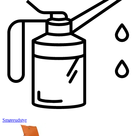
Smøreudstyr