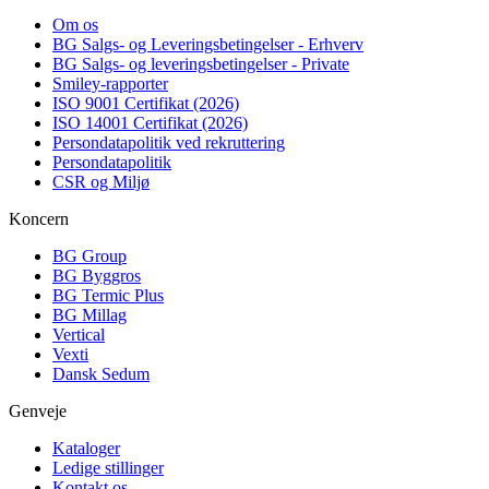
Om os
BG Salgs- og Leveringsbetingelser - Erhverv
BG Salgs- og leveringsbetingelser - Private
Smiley-rapporter
ISO 9001 Certifikat (2026)
ISO 14001 Certifikat (2026)
Persondatapolitik ved rekruttering
Persondatapolitik
CSR og Miljø
Koncern
BG Group
BG Byggros
BG Termic Plus
BG Millag
Vertical
Vexti
Dansk Sedum
Genveje
Kataloger
Ledige stillinger
Kontakt os