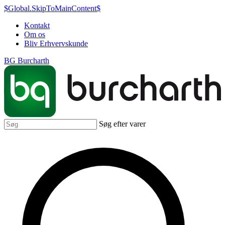
$Global.SkipToMainContent$
Kontakt
Om os
Bliv Erhvervskunde
BG Burcharth
Søg efter varer