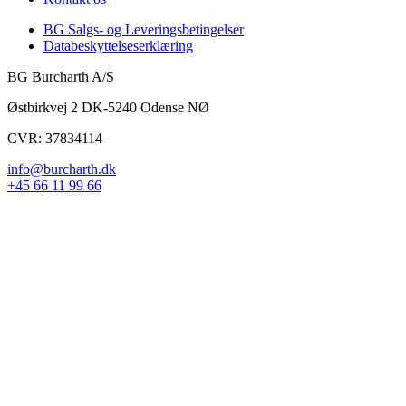
BG Salgs- og Leveringsbetingelser
Databeskyttelseserklæring
BG Burcharth A/S
Østbirkvej 2 DK-5240 Odense NØ
CVR: 37834114
info@burcharth.dk
+45 66 11 99 66