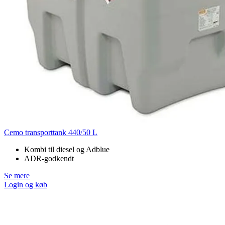
Cemo transporttank 440/50 L
Kombi til diesel og Adblue
ADR-godkendt
Se mere
Login og køb