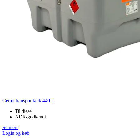
Cemo transporttank 440 L
Til diesel
ADR-godkendt
Se mere
Login og køb