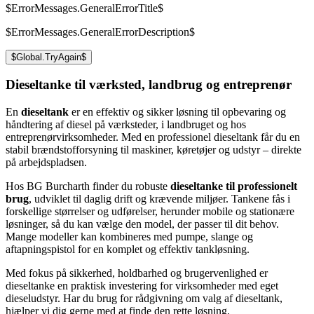
$ErrorMessages.GeneralErrorTitle$
$ErrorMessages.GeneralErrorDescription$
$Global.TryAgain$
Dieseltanke til værksted, landbrug og entreprenør
En
dieseltank
er en effektiv og sikker løsning til opbevaring og
håndtering af diesel på værksteder, i landbruget og hos
entreprenørvirksomheder. Med en professionel dieseltank får du en
stabil brændstofforsyning til maskiner, køretøjer og udstyr – direkte
på arbejdspladsen.
Hos BG Burcharth finder du robuste
dieseltanke til professionelt
brug
, udviklet til daglig drift og krævende miljøer. Tankene fås i
forskellige størrelser og udførelser, herunder mobile og stationære
løsninger, så du kan vælge den model, der passer til dit behov.
Mange modeller kan kombineres med pumpe, slange og
aftapningspistol for en komplet og effektiv tankløsning.
Med fokus på sikkerhed, holdbarhed og brugervenlighed er
dieseltanke en praktisk investering for virksomheder med eget
dieseludstyr. Har du brug for rådgivning om valg af dieseltank,
hjælper vi dig gerne med at finde den rette løsning.