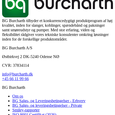
BG Burcharth tilbyder et konkurrencedygtigt produktprogram af høj
kvalitet, inden for slanger, koblinger, spændebånd og pakninger
samt smøreudstyr og pumper. Med stor erfaring, viden og
fleksibilitet rådgiver vores tekniske konsulenter omkring løsninger
inden for de forskellige produktområder.
BG Burcharth A/S
Østbirkvej 2 DK-5240 Odense NØ
CVR: 37834114
info@burcharth.dk
+45 66 11 99 66
BG Burcharth
Om os
BG Salgs- og Leveringsbetingelser - Erhverv
BG Salgs- og leveringsbetingelser - Private
Smiley-rapporter
ISO 9001 Certifikat (2026)