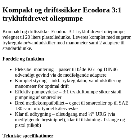
Kompakt og driftssikker Ecodora 3:1
trykluftdrevet oliepumpe
Kompakt og driftssikker Ecodora 3:1 trykluftdrevet oliepumpe,
velegnet til 20 liters plastoliedunke. Leveres komplet med sugerør,
trykregulator/vandudskiller med manometer samt 2 adaptere til
standarddunke.
Fordele og funktion
Fleksibel montering – passer til både K61 og DIN46
udvendigt gevind via de medfølgende adaptere
Komplet styring – inkl. trykregulator, vandudskiller og
manometer for optimal drift
Effektiv pumpeydelse – 3:1 trykluftpumpe sikrer stabil
pumpning af smøreolier
Bred mediekompatibilitet – egnet til smøreolier op til SAE
130 samt ufortyndet kølervæske
Klar til udbygning – olieudgang med ½” URG (via
medfølgende brystnippel), klar til tilslutning af slange og
pistol (tilkøb)
Tekniske specifikationer