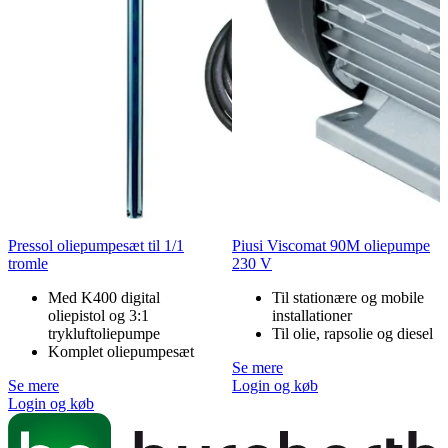
Pressol oliepumpesæt til 1/1
Piusi Viscomat 90M oliepumpe
tromle
230 V
Med K400 digital
Til stationære og mobile
oliepistol og 3:1
installationer
trykluftoliepumpe
Til olie, rapsolie og diesel
Komplet oliepumpesæt
Se mere
Se mere
Login og køb
Login og køb