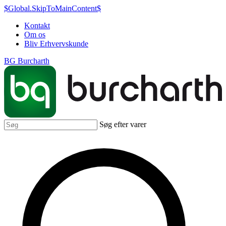
$Global.SkipToMainContent$
Kontakt
Om os
Bliv Erhvervskunde
BG Burcharth
Søg efter varer