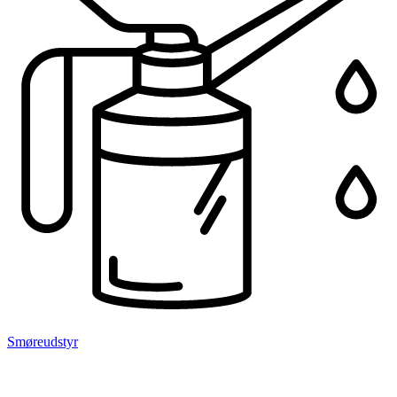
Smøreudstyr