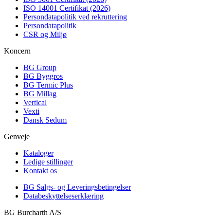
ISO 14001 Certifikat (2026)
Persondatapolitik ved rekruttering
Persondatapolitik
CSR og Miljø
Koncern
BG Group
BG Byggros
BG Termic Plus
BG Millag
Vertical
Vexti
Dansk Sedum
Genveje
Kataloger
Ledige stillinger
Kontakt os
BG Salgs- og Leveringsbetingelser
Databeskyttelseserklæring
BG Burcharth A/S