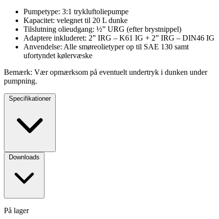
Pumpetype: 3:1 trykluftoliepumpe
Kapacitet: velegnet til 20 L dunke
Tilslutning olieudgang: ½” URG (efter brystnippel)
Adaptere inkluderet: 2” IRG – K61 IG + 2” IRG – DIN46 IG
Anvendelse: Alle smøreolietyper op til SAE 130 samt
ufortyndet kølervæske
Bemærk: Vær opmærksom på eventuelt undertryk i dunken under
pumpning.
Specifikationer
Downloads
På lager