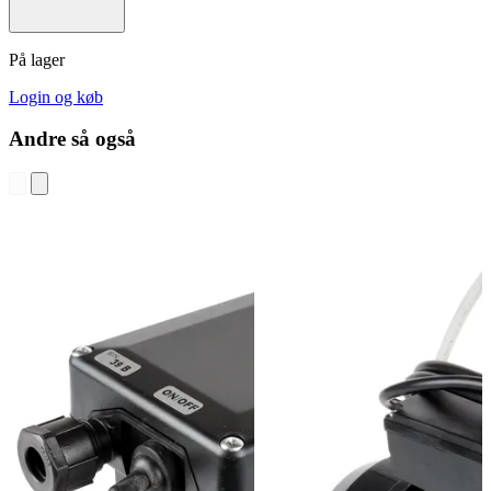
Høj kapacitet – Op til 50 L/min i frit flow
Tekniske specifikationer
Pumpetype: Elektrisk lamelpumpe
Model: PIUSI Viscomat 90M
Spænding: 230 V
Effekt: 1350 W
Omdrejningstal: 1450 o/min.
Motortype: Asynkron, selvventilerende AC-motor
Beskyttelsesklasse: IP55
Tilslutninger: 2 × 1" IRG
Maks. arbejdstryk: 5 bar
Maks. ydelse: 50 L/min.
Maks. viskositet: 500 cSt
Længde: 330 mm
Højde: 230 mm
Vægt: 14,1 kg
Egnede medier:
Tyndere smøreolier, hydraulikolie, rapsolie,
dieselolie, biodiesel
Bemærk: En viskositet på 500 cSt svarer omtrent til en 10W-40
motorolie ved ca. 9 °C.