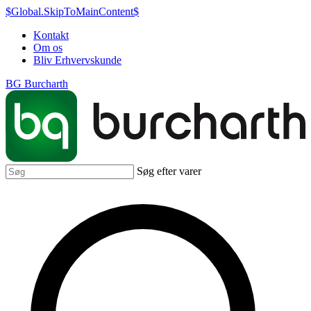
$Global.SkipToMainContent$
Kontakt
Om os
Bliv Erhvervskunde
BG Burcharth
Søg efter varer