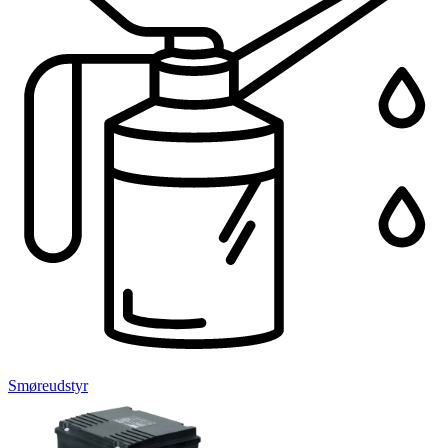
Smøreudstyr