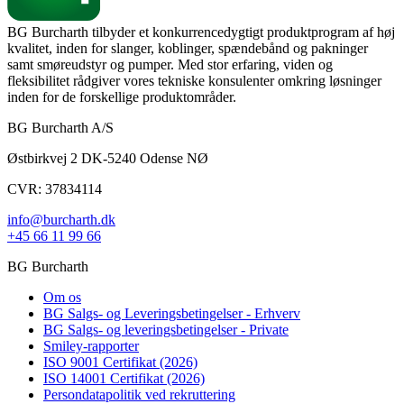
BG Burcharth tilbyder et konkurrencedygtigt produktprogram af høj
kvalitet, inden for slanger, koblinger, spændebånd og pakninger
samt smøreudstyr og pumper. Med stor erfaring, viden og
fleksibilitet rådgiver vores tekniske konsulenter omkring løsninger
inden for de forskellige produktområder.
BG Burcharth A/S
Østbirkvej 2 DK-5240 Odense NØ
CVR: 37834114
info@burcharth.dk
+45 66 11 99 66
BG Burcharth
Om os
BG Salgs- og Leveringsbetingelser - Erhverv
BG Salgs- og leveringsbetingelser - Private
Smiley-rapporter
ISO 9001 Certifikat (2026)
ISO 14001 Certifikat (2026)
Persondatapolitik ved rekruttering