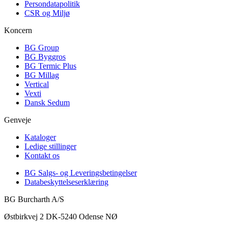
Persondatapolitik
CSR og Miljø
Koncern
BG Group
BG Byggros
BG Termic Plus
BG Millag
Vertical
Vexti
Dansk Sedum
Genveje
Kataloger
Ledige stillinger
Kontakt os
BG Salgs- og Leveringsbetingelser
Databeskyttelseserklæring
BG Burcharth A/S
Østbirkvej 2 DK-5240 Odense NØ