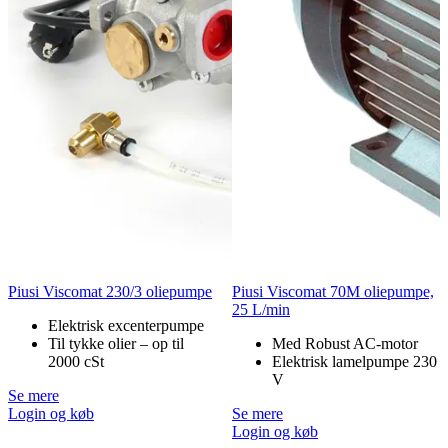
Piusi Viscomat 230/3 oliepumpe
Piusi Viscomat 70M oliepumpe,
25 L/min
Elektrisk excenterpumpe
Til tykke olier – op til
Med Robust AC-motor
2000 cSt
Elektrisk lamelpumpe 230
V
Se mere
Login og køb
Se mere
Login og køb