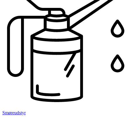
Smøreudstyr