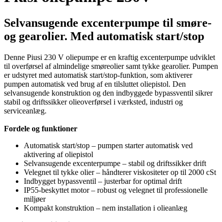
Selvansugende excenterpumpe til smøre-
og gearolier. Med automatisk start/stop
Denne Piusi 230 V oliepumpe er en kraftig excenterpumpe udviklet
til overførsel af almindelige smøreolier samt tykke gearolier. Pumpen
er udstyret med automatisk start/stop-funktion, som aktiverer
pumpen automatisk ved brug af en tilsluttet oliepistol. Den
selvansugende konstruktion og den indbyggede bypassventil sikrer
stabil og driftssikker olieoverførsel i værksted, industri og
serviceanlæg.
Fordele og funktioner
Automatisk start/stop – pumpen starter automatisk ved
aktivering af oliepistol
Selvansugende excenterpumpe – stabil og driftssikker drift
Velegnet til tykke olier – håndterer viskositeter op til 2000 cSt
Indbygget bypassventil – justerbar for optimal drift
IP55-beskyttet motor – robust og velegnet til professionelle
miljøer
Kompakt konstruktion – nem installation i olieanlæg