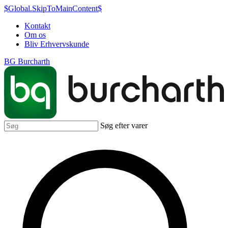
$Global.SkipToMainContent$
Kontakt
Om os
Bliv Erhvervskunde
BG Burcharth
Søg efter varer