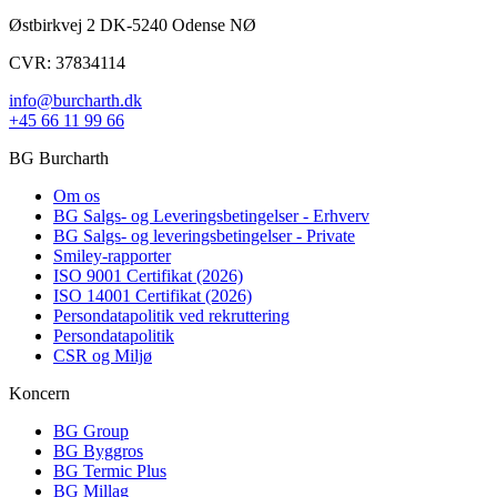
Østbirkvej 2 DK-5240 Odense NØ
CVR: 37834114
info@burcharth.dk
+45 66 11 99 66
BG Burcharth
Om os
BG Salgs- og Leveringsbetingelser - Erhverv
BG Salgs- og leveringsbetingelser - Private
Smiley-rapporter
ISO 9001 Certifikat (2026)
ISO 14001 Certifikat (2026)
Persondatapolitik ved rekruttering
Persondatapolitik
CSR og Miljø
Koncern
BG Group
BG Byggros
BG Termic Plus
BG Millag