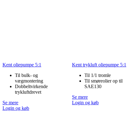
Kent oliepumpe 5:1
Kent trykluft oliepumpe 5:1
Til bulk- og
Til 1/1 tromle
vægmontering
Til smøreolier op til
Dobbeltvirkende
SAE130
trykluftdrevet
Se mere
Se mere
Login og køb
Login og køb