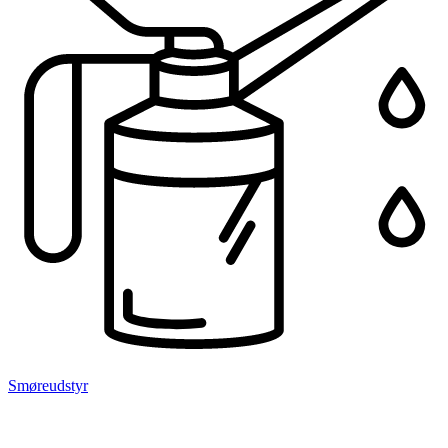
Smøreudstyr