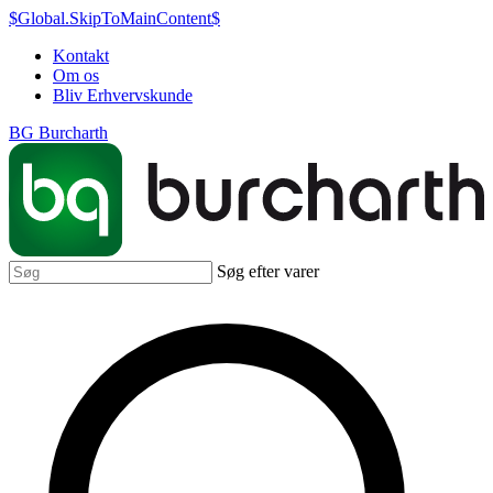
$Global.SkipToMainContent$
Kontakt
Om os
Bliv Erhvervskunde
BG Burcharth
Søg efter varer