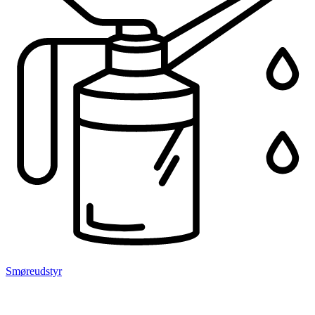
Smøreudstyr