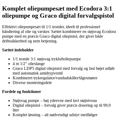
Komplet oliepumpesæt med Ecodora 3:1
oliepumpe og Graco digital forvalgspistol
Effektivt oliepumpesæt til 1/1 tromler, ideelt til professionel
håndtering af olie og væsker. Sættet kombinerer en støjsvag Ecodora
pumpe med en præcis Graco digital oliepistol, der giver både
driftssikkerhed og nem betjening.
Sættet indeholder
1/1 tromle 3:1 støjsvag trykluftoliepumpe
4 m 1/2" olieslange
Graco LDP5 digital oliepistol med forvalg og fast bøjet udløb
med automatisk antidrypventil
Kombineret trykregulator/vandudskiller/tågesmører
Diverse monteringsdele
Fordele og funktioner
Støjsvag pumpe – høj ydeevne med lavt støjniveau
Digital oliepistol – forvalg giver præcis dosering op til 99,9
liter
Komplet løsning – alt nødvendigt udstyr medfølger