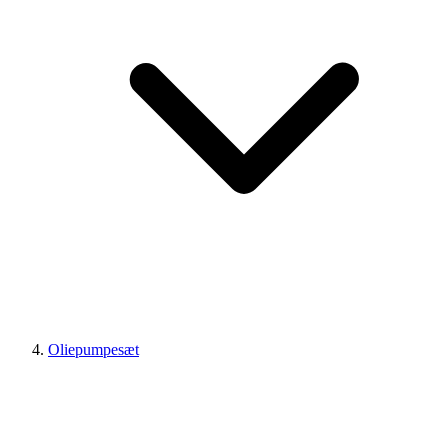
Oliepumpesæt