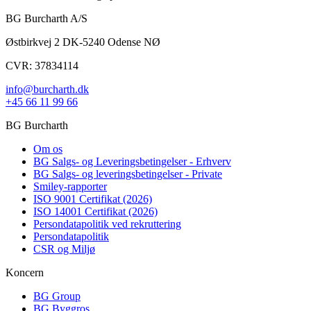
BG Burcharth A/S
Østbirkvej 2 DK-5240 Odense NØ
CVR: 37834114
info@burcharth.dk
+45 66 11 99 66
BG Burcharth
Om os
BG Salgs- og Leveringsbetingelser - Erhverv
BG Salgs- og leveringsbetingelser - Private
Smiley-rapporter
ISO 9001 Certifikat (2026)
ISO 14001 Certifikat (2026)
Persondatapolitik ved rekruttering
Persondatapolitik
CSR og Miljø
Koncern
BG Group
BG Byggros