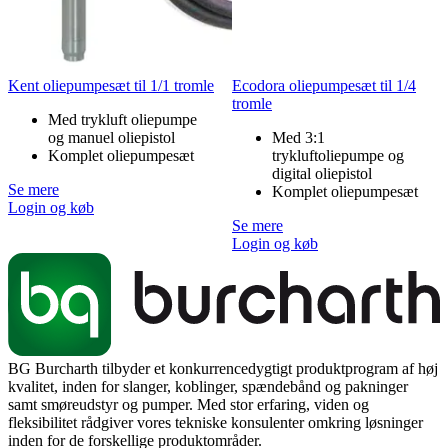
Kent oliepumpesæt til 1/1 tromle
Ecodora oliepumpesæt til 1/4
tromle
Med trykluft oliepumpe
og manuel oliepistol
Med 3:1
Komplet oliepumpesæt
trykluftoliepumpe og
digital oliepistol
Se mere
Komplet oliepumpesæt
Login og køb
Se mere
Login og køb
BG Burcharth tilbyder et konkurrencedygtigt produktprogram af høj
kvalitet, inden for slanger, koblinger, spændebånd og pakninger
samt smøreudstyr og pumper. Med stor erfaring, viden og
fleksibilitet rådgiver vores tekniske konsulenter omkring løsninger
inden for de forskellige produktområder.