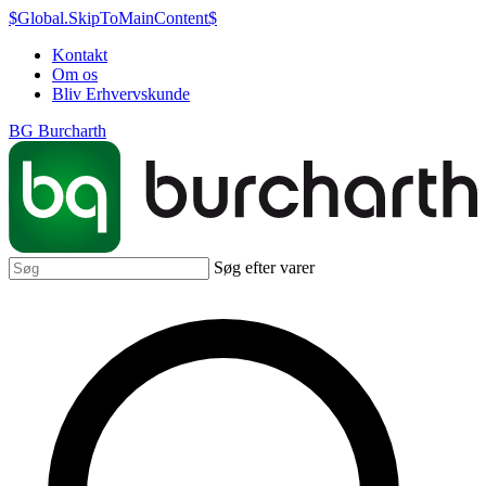
$Global.SkipToMainContent$
Kontakt
Om os
Bliv Erhvervskunde
BG Burcharth
Søg efter varer