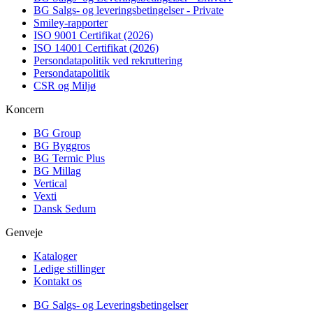
BG Salgs- og leveringsbetingelser - Private
Smiley-rapporter
ISO 9001 Certifikat (2026)
ISO 14001 Certifikat (2026)
Persondatapolitik ved rekruttering
Persondatapolitik
CSR og Miljø
Koncern
BG Group
BG Byggros
BG Termic Plus
BG Millag
Vertical
Vexti
Dansk Sedum
Genveje
Kataloger
Ledige stillinger
Kontakt os
BG Salgs- og Leveringsbetingelser