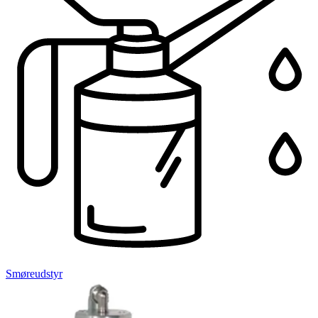
Smøreudstyr