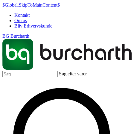
$Global.SkipToMainContent$
Kontakt
Om os
Bliv Erhvervskunde
BG Burcharth
Søg efter varer