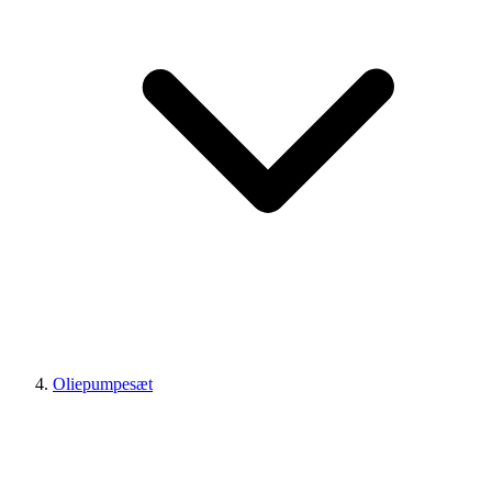
Oliepumpesæt