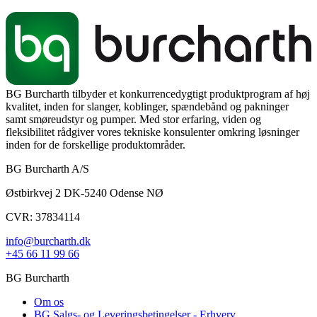
BG Burcharth tilbyder et konkurrencedygtigt produktprogram af høj
kvalitet, inden for slanger, koblinger, spændebånd og pakninger
samt smøreudstyr og pumper. Med stor erfaring, viden og
fleksibilitet rådgiver vores tekniske konsulenter omkring løsninger
inden for de forskellige produktområder.
BG Burcharth A/S
Østbirkvej 2 DK-5240 Odense NØ
CVR: 37834114
info@burcharth.dk
+45 66 11 99 66
BG Burcharth
Om os
BG Salgs- og Leveringsbetingelser - Erhverv