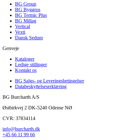
BG Group
BG Byggros
BG Termic Plus
BG Millag
Vertical
Vexti
Dansk Sedum
Genveje
Kataloger
Ledige stillinger
Kontakt os
BG Salgs- og Leveringsbetingelser
Databeskyttelseserklæring
BG Burcharth A/S
Østbirkvej 2 DK-5240 Odense NØ
CVR: 37834114
info@burcharth.dk
+45 66 11 99 66