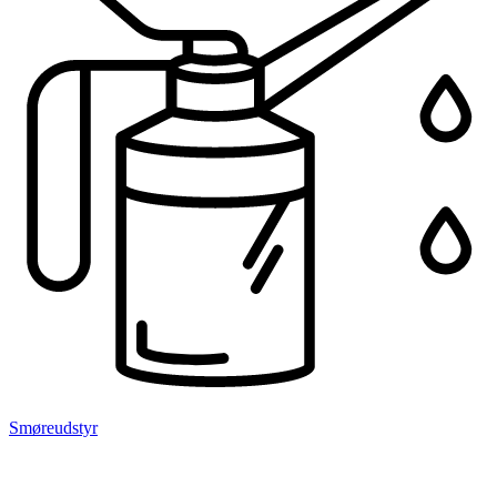
Smøreudstyr