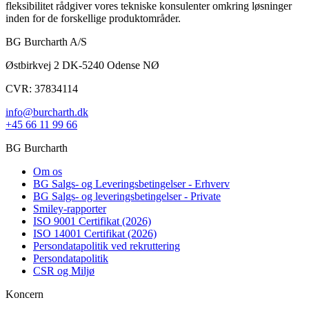
fleksibilitet rådgiver vores tekniske konsulenter omkring løsninger
inden for de forskellige produktområder.
BG Burcharth A/S
Østbirkvej 2 DK-5240 Odense NØ
CVR: 37834114
info@burcharth.dk
+45 66 11 99 66
BG Burcharth
Om os
BG Salgs- og Leveringsbetingelser - Erhverv
BG Salgs- og leveringsbetingelser - Private
Smiley-rapporter
ISO 9001 Certifikat (2026)
ISO 14001 Certifikat (2026)
Persondatapolitik ved rekruttering
Persondatapolitik
CSR og Miljø
Koncern