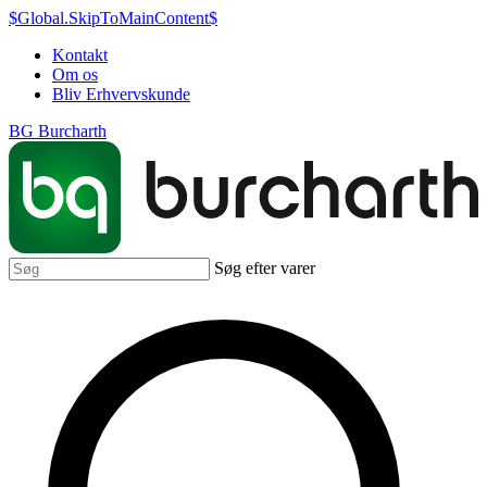
$Global.SkipToMainContent$
Kontakt
Om os
Bliv Erhvervskunde
BG Burcharth
Søg efter varer