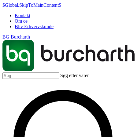
$Global.SkipToMainContent$
Kontakt
Om os
Bliv Erhvervskunde
BG Burcharth
Søg efter varer