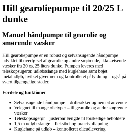
Hill gearoliepumpe til 20/25 L
dunke
Manuel håndpumpe til gearolie og
smørende væsker
Hill gearoliepumpe er en robust og selvansugende håndpumpe
udviklet til overførsel af gearolie og andre smørende, ikke-ætsende
væsker fra 20 og 25 liters dunke. Pumpen leveres med
teleskopsugerør, udløbsslange med kuglehane samt bøjet
metaludløb, hvilket giver nem og kontrolleret påfyldning – også på
svært tilgængelige steder.
Fordele og funktioner
Selvansugende håndpumpe – driftssikker og nem at anvende
Velegnet til mange olietyper – til gearolie og andre smørende
væsker
Teleskopsugerør – justerbar længde til forskellige beholdere
1,5 m udløbsslange – fleksibel og præcis aftapning
Kuglehane på udløb – kontrolleret olieudlevering