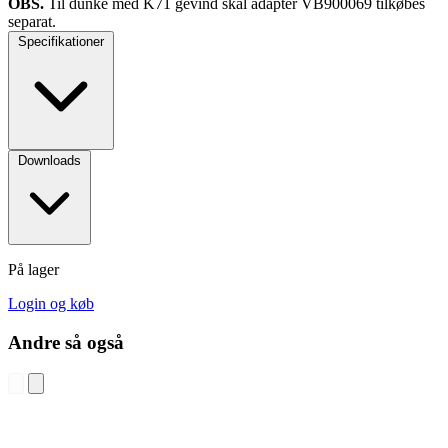
OBS.
Til dunke med K71 gevind skal adapter VB900069 tilkøbes
separat.
Specifikationer
Downloads
På lager
Login og køb
Andre så også