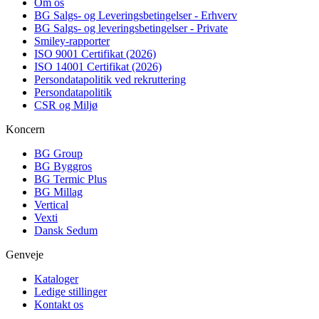
Om os
BG Salgs- og Leveringsbetingelser - Erhverv
BG Salgs- og leveringsbetingelser - Private
Smiley-rapporter
ISO 9001 Certifikat (2026)
ISO 14001 Certifikat (2026)
Persondatapolitik ved rekruttering
Persondatapolitik
CSR og Miljø
Koncern
BG Group
BG Byggros
BG Termic Plus
BG Millag
Vertical
Vexti
Dansk Sedum
Genveje
Kataloger
Ledige stillinger
Kontakt os