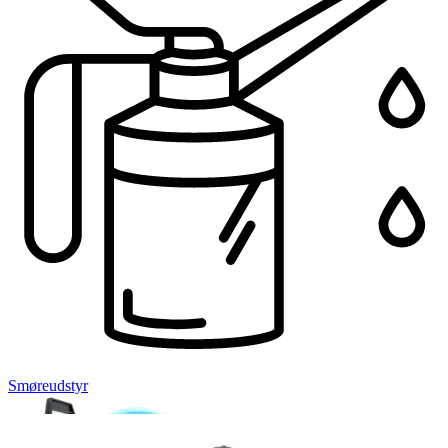
Smøreudstyr