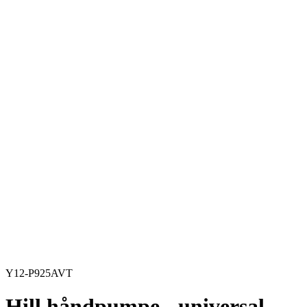
Y12-P925AVT
Hill håndpumpe - universal