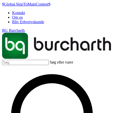
$Global.SkipToMainContent$
Kontakt
Om os
Bliv Erhvervskunde
BG Burcharth
Søg efter varer