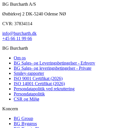
BG Burcharth A/S
Østbirkvej 2 DK-5240 Odense NØ
CVR: 37834114
info@burcharth.dk
+45 66 11 99 66
BG Burcharth
Om os
BG Salgs- og Leveringsbetingelser - Erhverv
BG Salgs- og leveringsbetingelser - Private
Smiley-rapporter
ISO 9001 Certifikat (2026)
ISO 14001 Certifikat (2026)
Persondatapolitik ved rekruttering
Persondatapolitik
CSR og Miljø
Koncern
BG Group
BG Byggros