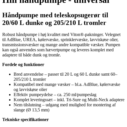
Håndpumpe med teleskopsugerør til
20/60 L dunke og 205/210 L tromler
Robust håndpumpe i høj kvalitet med Viton®-pakninger. Velegnet
til AdBlue, UREA, kølervæske, sprinklervæske, lavviskøse olier,
transmissionsvæsker og mange andre kompatible væsker. Pumpen
kan også anvendes som hævertpumpe og leveres komplet med
adaptere til både dunk og tromle.
Fordele og funktioner
Bred anvendelse – passer til 20 L og 60 L dunke samt 60–
205/210 L tromler
Kompatibel med mange væsker – bl.a. AdBlue, kølervæske
og lavviskøse olier
Effektiv pumpeydelse – ca. 250 ml/pumpeslag
Komplet leveringssæt – inkl. Tri-Sure og Multi-Neck adaptere
Nem tilslutning – udgang med mulighed for montering af
slange (Ø 13,5 mm)
Tekniske specifikationer