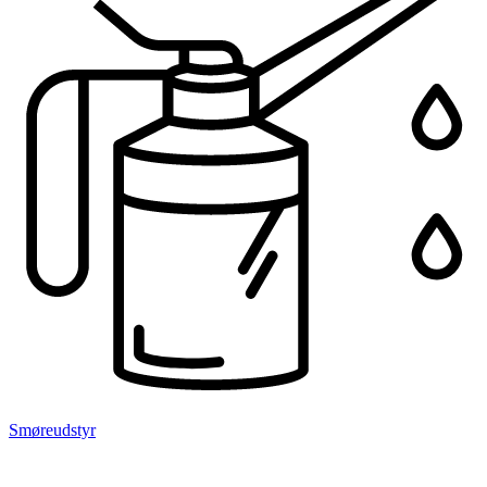
Smøreudstyr