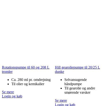
Rotationspumpe til 60 og 208 L
Hill gearoliepumpe til 20/25 L
tromler
dunke
Ca. 280 ml pr. omdrejning
Selvansugende
Til olier og kemikalier
håndpumpe
Til gearolie og andre
Se mere
smørende væsker
Login og køb
Se mere
Login og køb