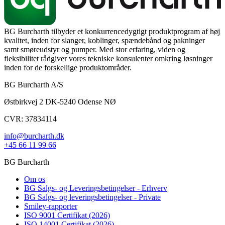
BG Burcharth tilbyder et konkurrencedygtigt produktprogram af høj
kvalitet, inden for slanger, koblinger, spændebånd og pakninger
samt smøreudstyr og pumper. Med stor erfaring, viden og
fleksibilitet rådgiver vores tekniske konsulenter omkring løsninger
inden for de forskellige produktområder.
BG Burcharth A/S
Østbirkvej 2 DK-5240 Odense NØ
CVR: 37834114
info@burcharth.dk
+45 66 11 99 66
BG Burcharth
Om os
BG Salgs- og Leveringsbetingelser - Erhverv
BG Salgs- og leveringsbetingelser - Private
Smiley-rapporter
ISO 9001 Certifikat (2026)
ISO 14001 Certifikat (2026)