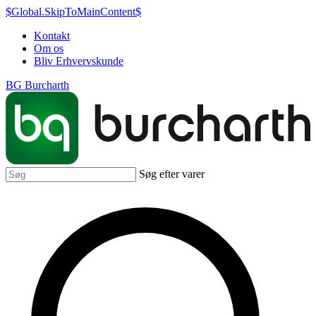
$Global.SkipToMainContent$
Kontakt
Om os
Bliv Erhvervskunde
BG Burcharth
Søg efter varer