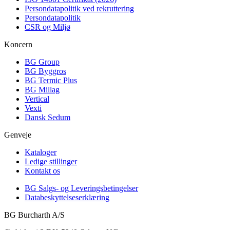
Persondatapolitik ved rekruttering
Persondatapolitik
CSR og Miljø
Koncern
BG Group
BG Byggros
BG Termic Plus
BG Millag
Vertical
Vexti
Dansk Sedum
Genveje
Kataloger
Ledige stillinger
Kontakt os
BG Salgs- og Leveringsbetingelser
Databeskyttelseserklæring
BG Burcharth A/S