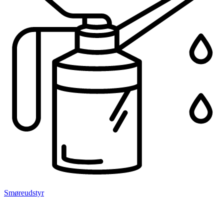
Smøreudstyr