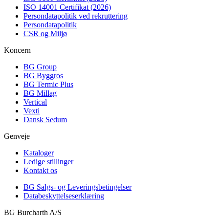
ISO 14001 Certifikat (2026)
Persondatapolitik ved rekruttering
Persondatapolitik
CSR og Miljø
Koncern
BG Group
BG Byggros
BG Termic Plus
BG Millag
Vertical
Vexti
Dansk Sedum
Genveje
Kataloger
Ledige stillinger
Kontakt os
BG Salgs- og Leveringsbetingelser
Databeskyttelseserklæring
BG Burcharth A/S