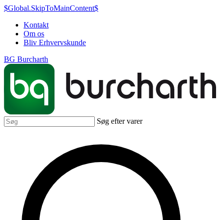
$Global.SkipToMainContent$
Kontakt
Om os
Bliv Erhvervskunde
BG Burcharth
Søg efter varer