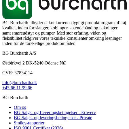
BG Burcharth tilbyder et konkurrencedygtigt produktprogram af høj
kvalitet, inden for slanger, koblinger, spændebånd og pakninger
samt smøreudstyr og pumper. Med stor erfaring, viden og
fleksibilitet rådgiver vores tekniske konsulenter omkring løsninger
inden for de forskellige produktområder.
BG Burcharth A/S
Østbirkvej 2 DK-5240 Odense NØ
CVR: 37834114
info@burcharth.dk
+45 66 11 99 66
BG Burcharth
Om os
BG Salgs- og Leveringsbetingelser - Erhverv
BG Salgs- og leveringsbetingelser - Private
Smiley-rapporter
ISO 9001 Certifikat (2026)