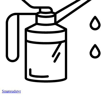
Smøreudstyr